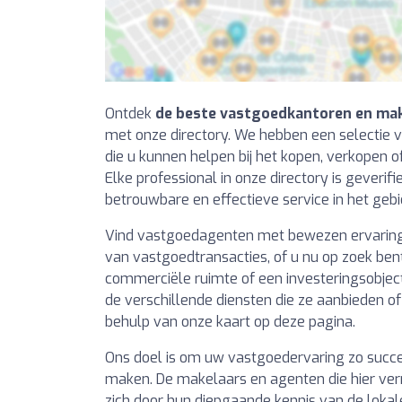
Ontdek
de beste vastgoedkantoren en mak
met onze directory. We hebben een selectie 
die u kunnen helpen bij het kopen, verkopen 
Elke professional in onze directory is geveri
betrouwbare en effectieve service in het gebi
Vind vastgoedagenten met bewezen ervaring i
van vastgoedtransacties, of u nu op zoek ben
commerciële ruimte of een investeringsobject.
de verschillende diensten die ze aanbieden o
behulp van onze kaart op deze pagina.
Ons doel is om uw vastgoedervaring zo succe
maken. De makelaars en agenten die hier ve
zich door hun diepgaande kennis van de lok