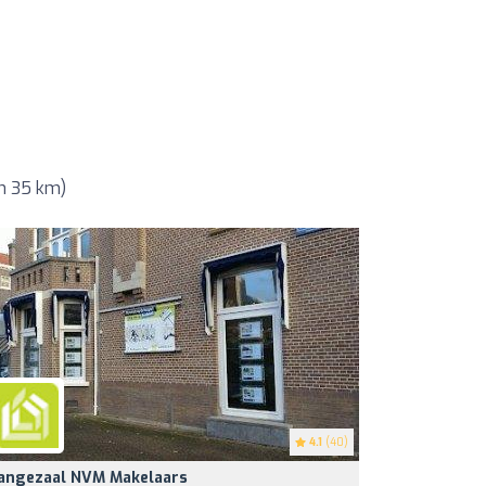
n 35 km)
4.1
(40)
angezaal NVM Makelaars