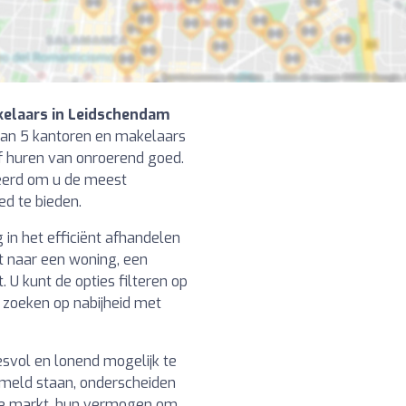
elaars in Leidschendam
van 5 kantoren en makelaars
of huren van onroerend goed.
fieerd om u de meest
ed te bieden.
n het efficiënt afhandelen
t naar een woning, een
 U kunt de opties filteren op
f zoeken op nabijheid met
svol en lonend mogelijk te
rmeld staan, onderscheiden
ale markt, hun vermogen om