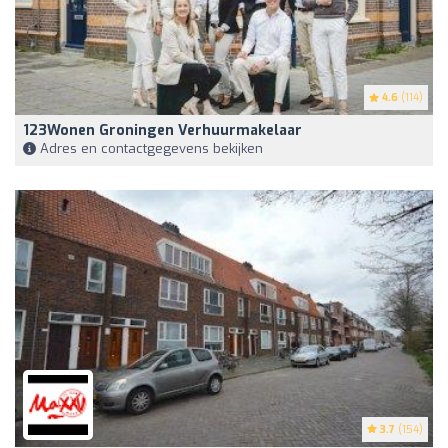
4.6
(114)
123Wonen Groningen Verhuurmakelaar
Adres en contactgegevens bekijken
3.7
(154)