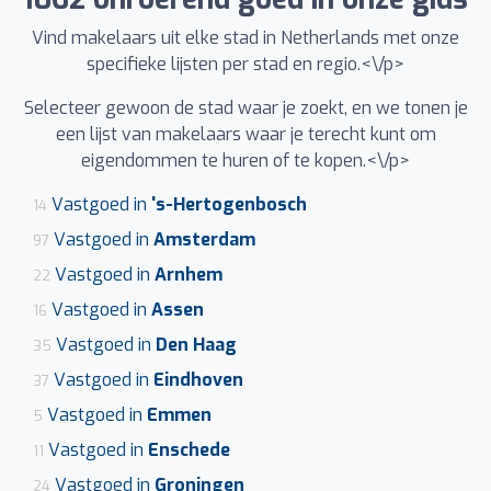
Vind makelaars uit elke stad in Netherlands met onze
specifieke lijsten per stad en regio.<\/p>
Selecteer gewoon de stad waar je zoekt, en we tonen je
een lijst van makelaars waar je terecht kunt om
eigendommen te huren of te kopen.<\/p>
Vastgoed in
's-Hertogenbosch
14
Vastgoed in
Amsterdam
97
Vastgoed in
Arnhem
22
Vastgoed in
Assen
16
Vastgoed in
Den Haag
35
Vastgoed in
Eindhoven
37
Vastgoed in
Emmen
5
Vastgoed in
Enschede
11
Vastgoed in
Groningen
24