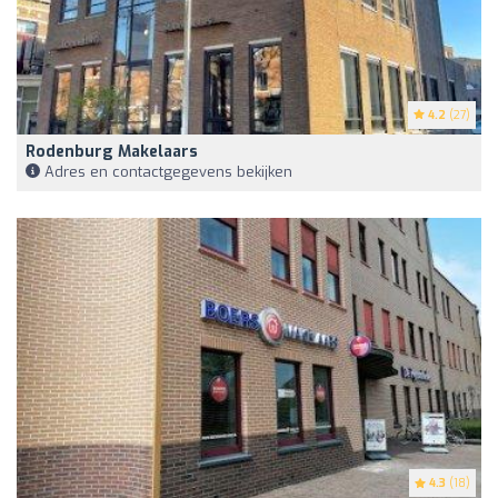
4.2
(27)
Rodenburg Makelaars
Adres en contactgegevens bekijken
4.3
(18)