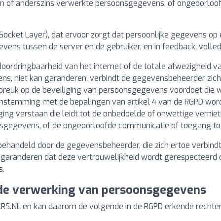
gen of anderszins verwerkte persoonsgegevens, of ongeoorloo
 Socket Layer), dat ervoor zorgt dat persoonlijke gegevens op
ns tussen de server en de gebruiker, en in feedback, volledig
dringbaarheid van het internet of de totale afwezigheid va
ens, niet kan garanderen, verbindt de gegevensbeheerder zich
breuk op de beveiliging van persoonsgegevens voordoet die wa
eenstemming met de bepalingen van artikel 4 van de RGPD word
ng verstaan die leidt tot de onbedoelde of onwettige vernietig
sgegevens, of de ongeoorloofde communicatie of toegang tot
behandeld door de gegevensbeheerder, die zich ertoe verbindt
te garanderen dat deze vertrouwelijkheid wordt gerespecteer
s.
t de verwerking van persoonsgegevens
RS.NL en kan daarom de volgende in de RGPD erkende rechte