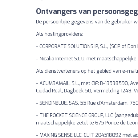
Ontvangers van persoonsge
De persoonlijke gegevens van de gebruiker 
Als hostingproviders:
- CORPORATE SOLUTIONS IP, S.L., (SCIP of Don 
- Nicalia Internet S.L.U. met maatschappelijke
Als dienstverleners op het gebied van e-mail
- ACUMBAMAIL, S.L., met CIF: B-13538590, Aven
Ciudad Real, Dagboek 50, Vermelding 1248, Vol
- SENDINBLUE, SAS, 55 Rue d'Amsterdam, 750
- THE ROCKET SCIENCE GROUP, LLC (aangeduid
maatschappelijke zetel te 675 Ponce de León
- MAKING SENSE LLC, CUIT 204518092 met adre