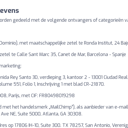
gevens
worden gedeeld met de volgende ontvangers of categorieën v
Dominio), met maatschappelijke zetel te Ronda Institut, 24 Ba
 zetel te Calle Sant Marc 35, Canet de Mar, Barcelona - Spanje
marketing:
ida Rey Santo 3D, verdieping 3, kantoor 2 - 13001 Ciudad Real
ume 551, Folio 1, Inschrijving 1 met blad CR-21870.
08, Parijs, met CIF: FR80498019298
 met het handelsmerk „MailChimp”), als aanbieder van e-m
 Ave NE, Suite 5000, Atlanta, GA 30308.
s op 17806 IH-10, Suite 300. TX 78257, San Antonio, Verenig