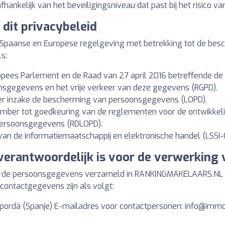
hankelijk van het beveiligingsniveau dat past bij het risico 
dit privacybeleid
ge Spaanse en Europese regelgeving met betrekking tot de be
s:
pees Parlement en de Raad van 27 april 2016 betreffende de 
sgegevens en het vrije verkeer van deze gegevens (RGPD).
er inzake de bescherming van persoonsgegevens (LOPD).
cember tot goedkeuring van de reglementen voor de ontwikkel
persoonsgegevens (RDLOPD).
 van de informatiemaatschappij en elektronische handel (LSSI-
e verantwoordelijk is voor de verwerkin
an de persoonsgegevens verzameld in RANKINGMAKELAARS.NL
ontactgegevens zijn als volgt:
Empordà (Spanje) E-mailadres voor contactpersonen:
info@immo