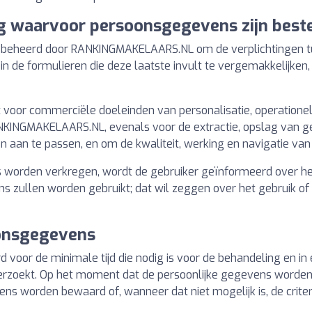
g waarvoor persoonsgegevens zijn bes
beheerd door RANKINGMAKELAARS.NL om de verplichtingen tus
in de formulieren die deze laatste invult te vergemakkelijken
or commerciële doeleinden van personalisatie, operationele 
n RANKINGMAKELAARS.NL, evenals voor de extractie, opslag va
 aan te passen, en om de kwaliteit, werking en navigatie van
worden verkregen, wordt de gebruiker geïnformeerd over het
s zullen worden gebruikt; dat wil zeggen over het gebruik o
onsgegevens
voor de minimale tijd die nodig is voor de behandeling en in 
g verzoekt. Op het moment dat de persoonlijke gegevens worde
ens worden bewaard of, wanneer dat niet mogelijk is, de crite