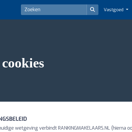
Vastgoed
 cookies
NGSBELEID
huidige wetgeving verbindt RANKINGMAKELAARS.NL (hierna ook