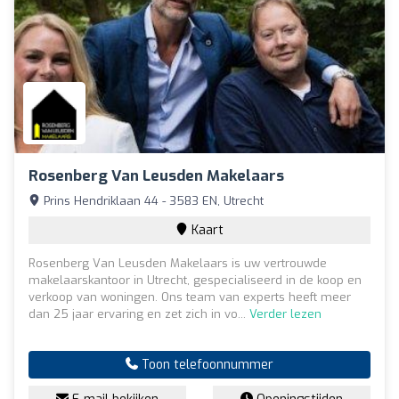
Rosenberg Van Leusden Makelaars
Prins Hendriklaan 44 - 3583 EN, Utrecht
Kaart
Rosenberg Van Leusden Makelaars is uw vertrouwde
makelaarskantoor in Utrecht, gespecialiseerd in de koop en
verkoop van woningen. Ons team van experts heeft meer
dan 25 jaar ervaring en zet zich in vo...
Verder lezen
Toon telefoonnummer