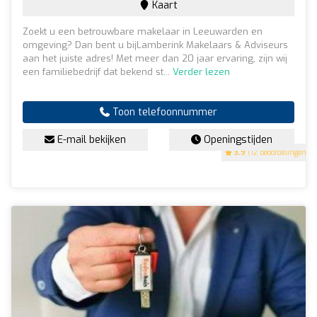
Kaart
Zoekt u een betrouwbare makelaar in Leeuwarden en
omgeving? Dan bent u bijLamberink Makelaars & Adviseurs
aan het juiste adres! Met meer dan 20 jaar ervaring, zijn wij
een familiebedrijf dat bekend st...
Verder lezen
Toon telefoonnummer
E-mail bekijken
Openingstijden
3.9
(12 beoordelingen)