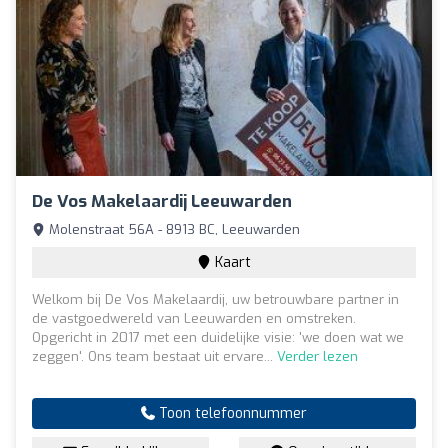
De Vos Makelaardij Leeuwarden
Molenstraat 56A - 8913 BC, Leeuwarden
Kaart
Welkom bij De Vos Makelaardij, uw betrouwbare partner in
de vastgoedwereld van Leeuwarden en omstreken.
Opgericht in 2017 met een duidelijke visie: 'we doen wat we
zeggen'. Ons team bestaat uit ervare...
Verder lezen
Toon telefoonnummer