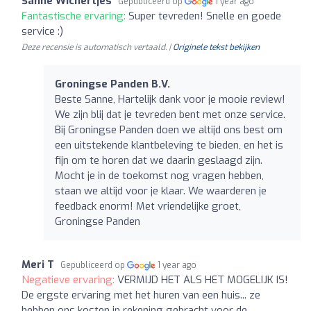
Sanne Wichertjes
Gepubliceerd op
1 year ago
Fantastische ervaring:
Super tevreden! Snelle en goede
service :)
Deze recensie is automatisch vertaald. |
Originele tekst bekijken
Groningse Panden B.V.
Beste Sanne, Hartelijk dank voor je mooie review!
We zijn blij dat je tevreden bent met onze service.
Bij Groningse Panden doen we altijd ons best om
een uitstekende klantbeleving te bieden, en het is
fijn om te horen dat we daarin geslaagd zijn.
Mocht je in de toekomst nog vragen hebben,
staan we altijd voor je klaar. We waarderen je
feedback enorm! Met vriendelijke groet,
Groningse Panden
Meri T
Gepubliceerd op
1 year ago
Negatieve ervaring:
VERMIJD HET ALS HET MOGELIJK IS!
De ergste ervaring met het huren van een huis... ze
hebben ons kosten in rekening gebracht voor de