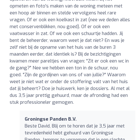
opmeten en foto's maken van de woning meteen met
een hoop air binnen en stelde vervolgens heel rare
vragen. Of er ook een koelkast in zat (nee we deden alles
met conservenblikken, nou goed). Of er ook een
vaatwasser in zat. Of we ook een schuurtje hadden. Jij
bent de beheerder, waarom weet je dat niet? En was je
zelf niet bij de opname van het huis van de buren 3
maanden eerder, dat identiek is? Bij de bezichtigingen
kwamen meer pareltjes van vragen: "Zit er ook een wc in
de gang?" Nee we hebben een ton in de schuur, nou
goed. "Zijn de gordijnen van ons of van jullie?" Waarom
weet je niet wat er onder de stoffering valt van het huis
dat jij beheert? Doe je huiswerk, ken je dossiers. Al met al
dus 3,5 jaar prettig gehuurd, maar de afronding had een
stuk professioneler gemogen.
Groningse Panden B.V.
Beste David, Blij om te horen dat je 3,5 jaar met
tevredenheid hebt gehuurd van Groningse
Panden. Jammer te vernemen dat je een slechte