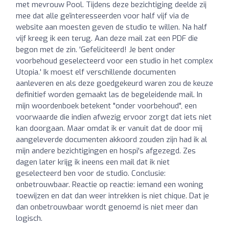
met mevrouw Pool. Tijdens deze bezichtiging deelde zij
mee dat alle geïnteresseerden voor half vijf via de
website aan moesten geven de studio te willen. Na half
vijf kreeg ik een terug. Aan deze mail zat een PDF die
begon met de zin. 'Gefeliciteerd! Je bent onder
voorbehoud geselecteerd voor een studio in het complex
Utopia.' Ik moest elf verschillende documenten
aanleveren en als deze goedgekeurd waren zou de keuze
definitief worden gemaakt las de begeleidende mail. In
mijn woordenboek betekent "onder voorbehoud", een
voorwaarde die indien afwezig ervoor zorgt dat iets niet
kan doorgaan. Maar omdat ik er vanuit dat de door mij
aangeleverde documenten akkoord zouden zijn had ik al
mijn andere bezichtigingen en hospi's afgezegd. Zes
dagen later krijg ik ineens een mail dat ik niet
geselecteerd ben voor de studio. Conclusie:
onbetrouwbaar. Reactie op reactie: iemand een woning
toewijzen en dat dan weer intrekken is niet chique. Dat je
dan onbetrouwbaar wordt genoemd is niet meer dan
logisch.