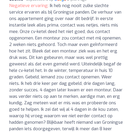
Negatieve ervaring:
Ik heb nog nooit zulke slechte
service ervaren als bij Groningse panden. De verhuur van
ons appartement ging over naar dit bedrijf. In eerste
instantie leek alles prima, contact was netjes, niets mis
mee. Onze cv-ketel deed het niet goed, dus contact
opgenomen. Een monteur zou contact met mij opnemen.
2 weken niets gehoord. Toch maar even geïnformeerd
hoe het zit. Bleek dat een monteur ziek was en het erg
druk was. Dit kan gebeuren, maar was wel prettig
geweest als dat even gemeld werd. Uiteindelijk begaf de
hele cv-ketel het. In de winter, temperatuur in huis 10
graden. Gebeld, iemand zou contact opnemen. Weer
niets. Ik heb drie keer per dag gebeld, drie dagen lang,
zonder succes. 4 dagen later kwam er een monteur. Daar
was verder niets op aan te merken, aardige man, en erg
kundig. Zag meteen wat er mis was en probeerde ons
goed te helpen. Ik zei dat wij al 4 dagen in de kou zaten,
waarop hij vroeg waarom we niet eerder contact op
hadden genomen? Blijkbaar heeft niemand van Groningse
panden iets doorgegeven, terwijl ik meer dan 8 keer