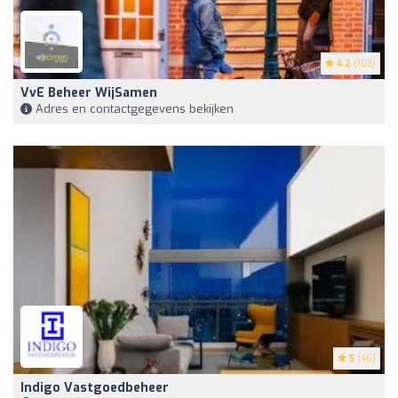
4.2
(103)
VvE Beheer WijSamen
Adres en contactgegevens bekijken
5
(46)
Indigo Vastgoedbeheer