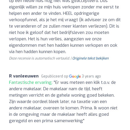
op een nieuw huis nog niet was geaccepteerd. Dus
eigenlijk willen ze mijn huis verkopen zonder me eerst te
helpen een ander te vinden. HEEL opdringerige
verkoopfunnel, als je het mij vraagt (ik adviseer ze om dit
te veranderen of ze zullen meer klanten verliezen). Dit is
niet hoe ik geloof dat het bedrijfsleven zou moeten
verlopen. Het is hun verlies, aangezien we onze
eigendommen met hen hadden kunnen verkopen en ook
via hen hadden kunnen kopen.
Deze recensie is automatisch vertaald. |
Originele tekst bekijken
R vanleeuwen
Gepubliceerd op
3 years ago
Fantastische ervaring:
"Er was meteen een klik t.o.v. de
andere makelaar. De makelaar nam de tijd, heeft
metingen verricht en de gehele woning goed bekeken.
Zijn waarde oordeel bleek later, na taxatie van een
andere makelaar, overeen te komen. Prima. Ik woon niet
in de omgeving maar de makelaar heeft alles goed
geregeld en een prima samenwerking"