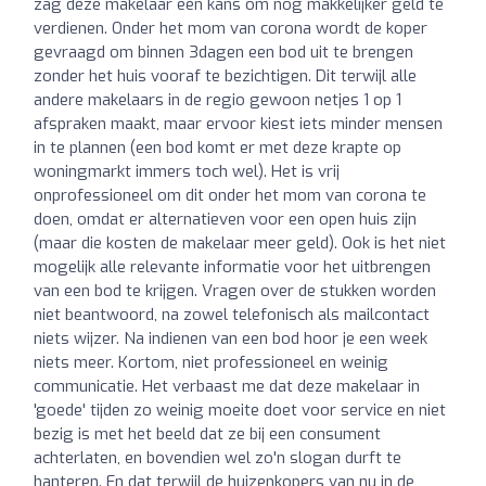
zag deze makelaar een kans om nog makkelijker geld te
verdienen. Onder het mom van corona wordt de koper
gevraagd om binnen 3dagen een bod uit te brengen
zonder het huis vooraf te bezichtigen. Dit terwijl alle
andere makelaars in de regio gewoon netjes 1 op 1
afspraken maakt, maar ervoor kiest iets minder mensen
in te plannen (een bod komt er met deze krapte op
woningmarkt immers toch wel). Het is vrij
onprofessioneel om dit onder het mom van corona te
doen, omdat er alternatieven voor een open huis zijn
(maar die kosten de makelaar meer geld). Ook is het niet
mogelijk alle relevante informatie voor het uitbrengen
van een bod te krijgen. Vragen over de stukken worden
niet beantwoord, na zowel telefonisch als mailcontact
niets wijzer. Na indienen van een bod hoor je een week
niets meer. Kortom, niet professioneel en weinig
communicatie. Het verbaast me dat deze makelaar in
'goede' tijden zo weinig moeite doet voor service en niet
bezig is met het beeld dat ze bij een consument
achterlaten, en bovendien wel zo'n slogan durft te
hanteren. En dat terwijl de huizenkopers van nu in de