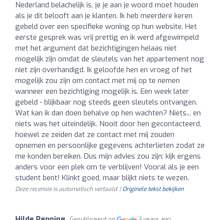
Nederland belachelijk is, je je aan je woord moet houden
als je dit belooft aan je klanten. Ik heb meerdere keren
gebeld over een specifieke woning op hun website. Het
eerste gesprek was vrij prettig en ik werd afgewimpeld
met het argument dat bezichtigingen helaas niet
mogelijk zijn omdat de sleutels van het appartement nog
niet zijn overhandigd. Ik geloofde hen en vroeg of het
mogelijk zou zijn om contact met mij op te nemen
wanneer een bezichtiging mogelijk is. Een week later
gebeld - blijkbaar nog steeds geen sleutels ontvangen.
Wat kan ik dan doen behalve op hen wachten? Niets... en
niets was het uiteindelijk. Nooit door hen gecontacteerd,
hoewel ze zeiden dat ze contact met mij zouden
opnemen en persoonlijke gegevens achterlieten zodat ze
me konden bereiken. Dus mijn advies zou zijn: kijk ergens
anders voor een plek om te verblijven! Vooral als je een
student bent! Klinkt goed, maar blijkt niets te wezen.
Deze recensie is automatisch vertaald. |
Originele tekst bekijken
Hilde Penning
Gepubliceerd op
3 years ago