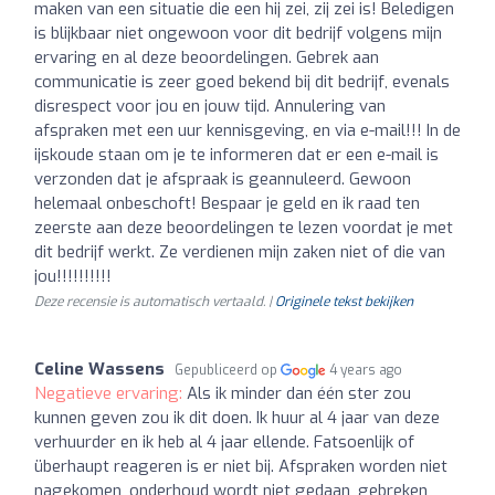
maken van een situatie die een hij zei, zij zei is! Beledigen
is blijkbaar niet ongewoon voor dit bedrijf volgens mijn
ervaring en al deze beoordelingen. Gebrek aan
communicatie is zeer goed bekend bij dit bedrijf, evenals
disrespect voor jou en jouw tijd. Annulering van
afspraken met een uur kennisgeving, en via e-mail!!! In de
ijskoude staan om je te informeren dat er een e-mail is
verzonden dat je afspraak is geannuleerd. Gewoon
helemaal onbeschoft! Bespaar je geld en ik raad ten
zeerste aan deze beoordelingen te lezen voordat je met
dit bedrijf werkt. Ze verdienen mijn zaken niet of die van
jou!!!!!!!!!!
Deze recensie is automatisch vertaald. |
Originele tekst bekijken
Celine Wassens
Gepubliceerd op
4 years ago
Negatieve ervaring:
Als ik minder dan één ster zou
kunnen geven zou ik dit doen. Ik huur al 4 jaar van deze
verhuurder en ik heb al 4 jaar ellende. Fatsoenlijk of
überhaupt reageren is er niet bij. Afspraken worden niet
nagekomen, onderhoud wordt niet gedaan, gebreken