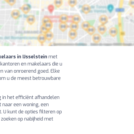
laars in IJsselstein
met
 kantoren en makelaars die u
en van onroerend goed. Elke
rd om u de meest betrouwbare
n het efficiënt afhandelen
t naar een woning, een
 U kunt de opties filteren op
f zoeken op nabijheid met