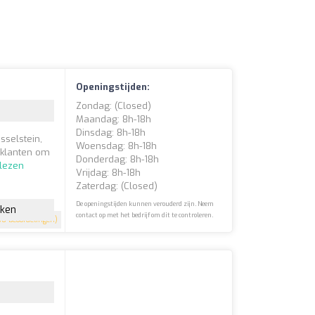
Openingstijden:
Zondag: (closed)
Maandag: 8h-18h
Dinsdag: 8h-18h
sselstein,
Woensdag: 8h-18h
e klanten om
Donderdag: 8h-18h
 lezen
Vrijdag: 8h-18h
Zaterdag: (closed)
De openingstijden kunnen verouderd zijn. Neem
jken
contact op met het bedrijf om dit te controleren.
0 beoordelingen)