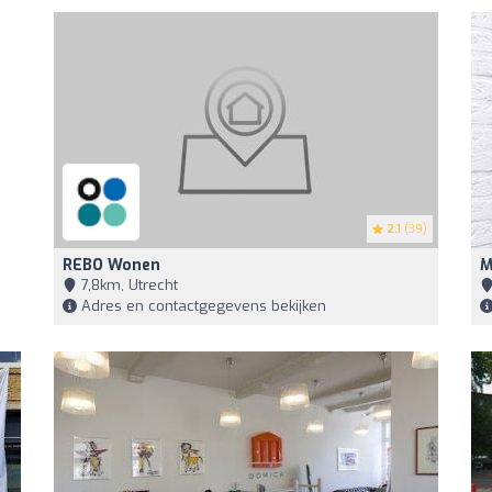
2.1
(39)
REBO Wonen
M
7,8km, Utrecht
Adres en contactgegevens bekijken