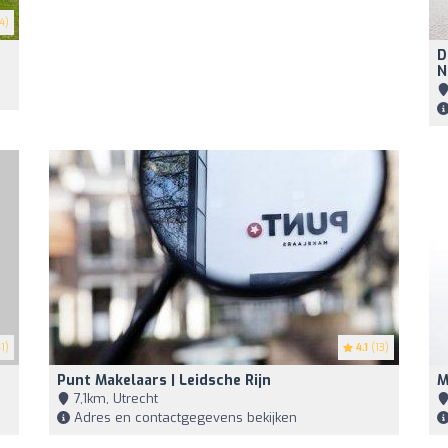
4)
D
N
1)
4.1
(13)
Punt Makelaars | Leidsche Rijn
M
7,1km, Utrecht
Adres en contactgegevens bekijken