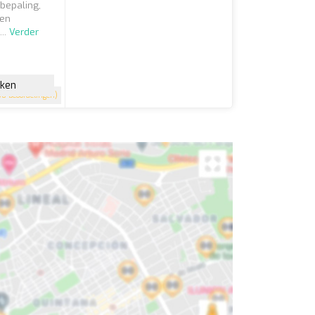
ebepaling,
een
...
Verder
jken
0 beoordelingen)