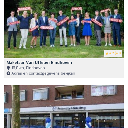
4.2
(40)
Makelaar Van Uffelen Eindhoven
18,0km, Eindhoven
Adres en contactgegevens bekijken