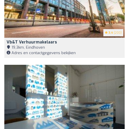
3.4
(200)
Vb&t Verhuurmakelaars
19,3km, Eindhoven
Adres en contactgegevens bekijken