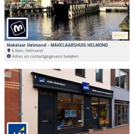
5
(45)
Makelaar Helmond - MAKELAARSHUIS HELMOND
6,6km, Helmond
Adres en contactgegevens bekijken