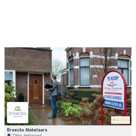
4.4
(52)
Broeckx Makelaars
7,1km, Helmond