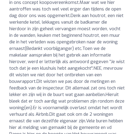
in ons concept koopovereenkomst.Maar wat we hier
aantroffen was toch wel veel erger dan tijdens de open
dag door ons was opgemerkt.Denk aan houtrot, een niet
werkende ketel, lekkages vanuit de badkamer die
hierdoor in zijn geheel vervangen moest worden, vocht
in de wanden, keuken met beginnend houtrot, een muur
die in het verleden was opengebroken naar de woning
ernaast(Bedankt voorbijganger) etc.Toen we de
makelaar aanspraken bij het gebrek aan informatie
hierover, werd er letterlijk als antwoord gegeven “Je wist
toch dat je een klushuis hebt aangekocht".NEE, mevrouw
dit wisten we niet door het ontbreken van een
bouwrapport.Dit wisten we pas door de metingen en
feedback van de inspecteur. Dit allemaal zat ons toch niet
lekker en zijn wij in de buurt wat gaan aanbellen.Hieruit
bleek dat er toch aardig wat problemen zijn rondom deze
woning(en).Er is voornamelijk overlast omdat het wordt
verhuurd als Airbnb.Dit gaat ook om de 2 woningen
ernaast die van dezelfde eigenaar zijn.Vele buren hebben
hier al melding van gemaakt bij de gemeente en vd