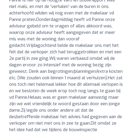
Panne is hier op de hoogte van.Het bouwrapport was
niet mals, en met de 'verhalen' van de buren in ons
achterhoofd wilden wij nog even met de makelaar vd
Panne praten.Donderdagmiddag heeft vd Panne onze
adviseur gebeld om te vragen of alles akkoord was,
waarop onze adviseur heeft aangegeven dat er meer
mis was met de woning dan vooraf
gedacht.Vrijdagochtend belde de makelaar ons met het
feit dat de verkoper zich had teruggetrokken en met een
2e partij in zee ging.Wij waren verbaasd omdat wij de
dagen ervoor zo intensief met de woning bezig zijn
geweest. Denk aan begrotingen/planningen/extra kosten
etc. (We zouden ook binnen 1 maand al verhuizen).Het zat
ons toch niet helemaal lekker hoe dit allemaal verlopen is
en we besloten de week erop toch nog langs te gaan bij
vd Panne.Helaas was er geen makelaar aanwezig maar
zijn we wel vriendelijk te woord gestaan door een jonge
dame.Zij legde ons onder andere uit dat de
desbetreffende makelaar het advies had gegeven aan de
verkoper om niet met ons in zee te gaan.Dit omdat ze
het idee had dat we tijdens de bouwinspectie