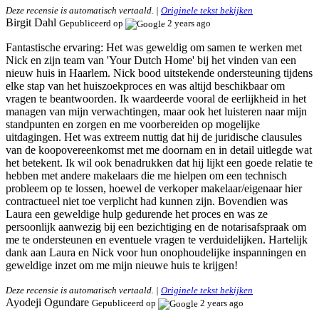
Deze recensie is automatisch vertaald. |
Originele tekst bekijken
Birgit Dahl
Gepubliceerd op
2 years ago
Fantastische ervaring:
Het was geweldig om samen te werken met
Nick en zijn team van 'Your Dutch Home' bij het vinden van een
nieuw huis in Haarlem. Nick bood uitstekende ondersteuning tijdens
elke stap van het huiszoekproces en was altijd beschikbaar om
vragen te beantwoorden. Ik waardeerde vooral de eerlijkheid in het
managen van mijn verwachtingen, maar ook het luisteren naar mijn
standpunten en zorgen en me voorbereiden op mogelijke
uitdagingen. Het was extreem nuttig dat hij de juridische clausules
van de koopovereenkomst met me doornam en in detail uitlegde wat
het betekent. Ik wil ook benadrukken dat hij lijkt een goede relatie te
hebben met andere makelaars die me hielpen om een technisch
probleem op te lossen, hoewel de verkoper makelaar/eigenaar hier
contractueel niet toe verplicht had kunnen zijn. Bovendien was
Laura een geweldige hulp gedurende het proces en was ze
persoonlijk aanwezig bij een bezichtiging en de notarisafspraak om
me te ondersteunen en eventuele vragen te verduidelijken. Hartelijk
dank aan Laura en Nick voor hun onophoudelijke inspanningen en
geweldige inzet om me mijn nieuwe huis te krijgen!
Deze recensie is automatisch vertaald. |
Originele tekst bekijken
Ayodeji Ogundare
Gepubliceerd op
2 years ago