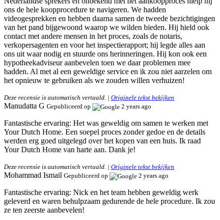
Nederlandse sprekers en onbekend met het aankoopproces hielp hij
ons de hele koopprocedure te navigeren. We hadden
videogesprekken en hebben daarna samen de tweede bezichtigingen
van het pand bijgewoond waarop we wilden bieden. Hij hield ook
contact met andere mensen in het proces, zoals de notaris,
verkopersagenten en voor het inspectierapport; hij legde alles aan
ons uit waar nodig en stuurde ons herinneringen. Hij kon ook een
hypotheekadviseur aanbevelen toen we daar problemen mee
hadden. Al met al een geweldige service en ik zou niet aarzelen om
het opnieuw te gebruiken als we zouden willen verhuizen!
Deze recensie is automatisch vertaald. |
Originele tekst bekijken
Manudatta G
Gepubliceerd op
2 years ago
Fantastische ervaring:
Het was geweldig om samen te werken met
Your Dutch Home. Een soepel proces zonder gedoe en de details
werden erg goed uitgelegd over het kopen van een huis. Ik raad
Your Dutch Home van harte aan. Dank je!
Deze recensie is automatisch vertaald. |
Originele tekst bekijken
Mohammad Ismail
Gepubliceerd op
2 years ago
Fantastische ervaring:
Nick en het team hebben geweldig werk
geleverd en waren behulpzaam gedurende de hele procedure. Ik zou
ze ten zeerste aanbevelen!