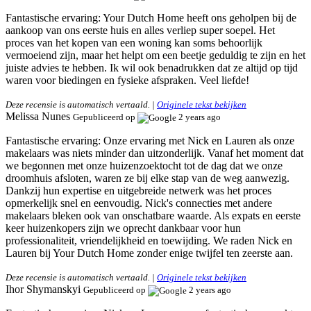
Fantastische ervaring:
Your Dutch Home heeft ons geholpen bij de
aankoop van ons eerste huis en alles verliep super soepel. Het
proces van het kopen van een woning kan soms behoorlijk
vermoeiend zijn, maar het helpt om een beetje geduldig te zijn en het
juiste advies te hebben. Ik wil ook benadrukken dat ze altijd op tijd
waren voor biedingen en fysieke afspraken. Veel liefde!
Deze recensie is automatisch vertaald. |
Originele tekst bekijken
Melissa Nunes
Gepubliceerd op
2 years ago
Fantastische ervaring:
Onze ervaring met Nick en Lauren als onze
makelaars was niets minder dan uitzonderlijk. Vanaf het moment dat
we begonnen met onze huizenzoektocht tot de dag dat we onze
droomhuis afsloten, waren ze bij elke stap van de weg aanwezig.
Dankzij hun expertise en uitgebreide netwerk was het proces
opmerkelijk snel en eenvoudig. Nick's connecties met andere
makelaars bleken ook van onschatbare waarde. Als expats en eerste
keer huizenkopers zijn we oprecht dankbaar voor hun
professionaliteit, vriendelijkheid en toewijding. We raden Nick en
Lauren bij Your Dutch Home zonder enige twijfel ten zeerste aan.
Deze recensie is automatisch vertaald. |
Originele tekst bekijken
Ihor Shymanskyi
Gepubliceerd op
2 years ago