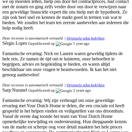
we op moesten letten, hielp ons door het contractproces, had contact
met de notaris en ging zelfs verder door ons door te verwijzen naar
een geweldige financiële expert die ons hielp met de hypotheek. Ze
zijn ook heel snel en kennen de markt goed in termen van wat te
bieden. We zouden het team ten zeerste aanbevelen aan iedereen die
hulp nodig heeft.
Deze recensie is automatisch vertaald. |
Originele tekst bekijken
Sérgio Lopes
Gepubliceerd op
1 year ago
Fantastische ervaring:
Nick en Lauren waren geweldig tijdens de
hele reis. Ze namen de tijd om te luisteren, onze behoeften te
begrijpen, advies en begeleiding te bieden, en waren altijd
beschikbaar om onze vragen te beantwoorden. Ik kan het niet
genoeg aanbevelen!
Deze recensie is automatisch vertaald. |
Originele tekst bekijken
Sarp Nuranel
Gepubliceerd op
2 years ago
Fantastische ervaring:
Wij zijn verheugd om onze geweldige
ervaring met Your Dutch Home te delen, die een cruciale rol heeft
gespeeld in het helpen vinden en veiligstellen van ons droomhuis.
Vanaf de eerste dag toonde het team van Your Dutch Home
opmerkelijke toewijding en ondersteuning. Hun diepgaande kennis
van de markt en scherpe oog voor detail maakten het hele proces