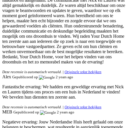
naadloos en aangenaam. De communicatie met Nick en Lauren was
altijd gemakkelijk en duidelijk. Ze waren altijd beschikbaar om onze
vragen te beantwoorden en updates te geven, waardoor we op elk
moment goed geïnformeerd waren. Hun bereidheid om ons te
helpen, maakte hen echt bijzonder en zorgde ervoor dat we ons
gewaardeerd voelden als cliënten. Hun ondersteunende benadering,
duidelijke communicatie en deskundige begeleiding maakten het
mogelijk om ons droomhuis te vinden. Wij raden Your Dutch Home
ten zeerste aan aan iedereen die op zoek is naar een toegewijde en
betrouwbare vastgoedpartner. Ze geven echt om hun cliënten en
werken onvermoeibaar om de best mogelijke resultaten te bereiken.
Bedankt, Your Dutch Home, voor het helpen vinden van ons
droomhuis en het zo memorabel maken van de ervaring!
Deze recensie is automatisch vertaald. |
Originele tekst bekijken
Alex
Gepubliceerd op
2 years ago
Fantastische ervaring:
We hadden een geweldige ervaring met Nick
en Lauren tijdens ons proces om een huis in Nederland te vinden!
We bevelen hun diensten ten zeerste aan.
Deze recensie is automatisch vertaald. |
Originele tekst bekijken
MEB
Gepubliceerd op
2 years ago
Negatieve ervaring:
Jouw Nederlandse Huis heeft gefaald om onze
belangen te beschermen, wat resulteerde in aanzienlijk toenemende