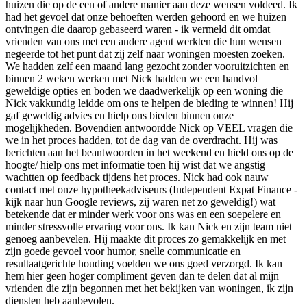
huizen die op de een of andere manier aan deze wensen voldeed. Ik
had het gevoel dat onze behoeften werden gehoord en we huizen
ontvingen die daarop gebaseerd waren - ik vermeld dit omdat
vrienden van ons met een andere agent werkten die hun wensen
negeerde tot het punt dat zij zelf naar woningen moesten zoeken.
We hadden zelf een maand lang gezocht zonder vooruitzichten en
binnen 2 weken werken met Nick hadden we een handvol
geweldige opties en boden we daadwerkelijk op een woning die
Nick vakkundig leidde om ons te helpen de bieding te winnen! Hij
gaf geweldig advies en hielp ons bieden binnen onze
mogelijkheden. Bovendien antwoordde Nick op VEEL vragen die
we in het proces hadden, tot de dag van de overdracht. Hij was
berichten aan het beantwoorden in het weekend en hield ons op de
hoogte/ hielp ons met informatie toen hij wist dat we angstig
wachtten op feedback tijdens het proces. Nick had ook nauw
contact met onze hypotheekadviseurs (Independent Expat Finance -
kijk naar hun Google reviews, zij waren net zo geweldig!) wat
betekende dat er minder werk voor ons was en een soepelere en
minder stressvolle ervaring voor ons. Ik kan Nick en zijn team niet
genoeg aanbevelen. Hij maakte dit proces zo gemakkelijk en met
zijn goede gevoel voor humor, snelle communicatie en
resultaatgerichte houding voelden we ons goed verzorgd. Ik kan
hem hier geen hoger compliment geven dan te delen dat al mijn
vrienden die zijn begonnen met het bekijken van woningen, ik zijn
diensten heb aanbevolen.