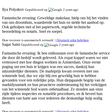
Ilya Polyakov
Gepubliceerd op
2 years ago
Fantastische ervaring:
Geweldige makelaar, hielp ons bij het vinden
van ons droomhuis, waardeerde het huis en stelde het aanbod op.
Ook geholpen met al het papierwerk, regelde technische
beoordeling en notaris. Snel en soepel.
Deze recensie is automatisch vertaald. |
Originele tekst bekijken
Sagar Saini
Gepubliceerd op
2 years ago
Fantastische ervaring:
Ik ben enthousiast over de fantastische service
die door dit bedrijf wordt geleverd. Als expat koppel waren we niet
vertrouwd met hoe dingen werkten in Amsterdam. Onze eerste
poging om een huis te krijgen was een succes, dankzij hun
uitzonderlijke diensten. De marktprijs kwam overeen met ons
winnende bod, dus we zijn blij een geweldig huis te hebben
gevonden voor een redelijke prijs. Hun diepgaande begrip van de
marktdynamiek en hun proactieve ondersteuning bij het verkrijgen
van het winnende bod waren onbetaalbaar. Ze stonden aan onze
zijde tijdens inspecties en notariële procedures, en ik beveel hun
diensten van harte aan voor iedereen die deskundige hulp nodig
heeft.
Deze recensie is automatisch vertaald. |
Originele tekst bekijken