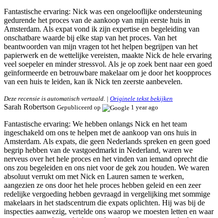
Fantastische ervaring:
Nick was een ongelooflijke ondersteuning
gedurende het proces van de aankoop van mijn eerste huis in
Amsterdam. Als expat vond ik zijn expertise en begeleiding van
onschatbare waarde bij elke stap van het proces. Van het
beantwoorden van mijn vragen tot het helpen begrijpen van het
papierwerk en de wettelijke vereisten, maakte Nick de hele ervaring
veel soepeler en minder stressvol. Als je op zoek bent naar een goed
geïnformeerde en betrouwbare makelaar om je door het koopproces
van een huis te leiden, kan ik Nick ten zeerste aanbevelen.
Deze recensie is automatisch vertaald. |
Originele tekst bekijken
Sarah Robertson
Gepubliceerd op
1 year ago
Fantastische ervaring:
We hebben onlangs Nick en het team
ingeschakeld om ons te helpen met de aankoop van ons huis in
Amsterdam. Als expats, die geen Nederlands spreken en geen goed
begrip hebben van de vastgoedmarkt in Nederland, waren we
nerveus over het hele proces en het vinden van iemand oprecht die
ons zou begeleiden en ons niet voor de gek zou houden. We waren
absoluut verrukt om met Nick en Lauren samen te werken,
aangezien ze ons door het hele proces hebben geleid en een zeer
redelijke vergoeding hebben gevraagd in vergelijking met sommige
makelaars in het stadscentrum die expats oplichten. Hij was bij de
inspecties aanwezig, vertelde ons waarop we moesten letten en waar