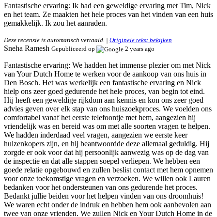
Fantastische ervaring:
Ik had een geweldige ervaring met Tim, Nick
en het team. Ze maakten het hele proces van het vinden van een huis
gemakkelijk. Ik zou het aanraden.
Deze recensie is automatisch vertaald. |
Originele tekst bekijken
Sneha Ramesh
Gepubliceerd op
2 years ago
Fantastische ervaring:
We hadden het immense plezier om met Nick
van Your Dutch Home te werken voor de aankoop van ons huis in
Den Bosch. Het was werkelijk een fantastische ervaring en Nick
hielp ons zeer goed gedurende het hele proces, van begin tot eind.
Hij heeft een geweldige rijkdom aan kennis en kon ons zeer goed
advies geven over elk stap van ons huiszoekproces. We voelden ons
comfortabel vanaf het eerste telefoontje met hem, aangezien hij
vriendelijk was en bereid was om met alle soorten vragen te helpen.
We hadden inderdaad veel vragen, aangezien we eerste keer
huizenkopers zijn, en hij beantwoordde deze allemaal geduldig. Hij
zorgde er ook voor dat hij persoonlijk aanwezig was op de dag van
de inspectie en dat alle stappen soepel verliepen. We hebben een
goede relatie opgebouwd en zullen beslist contact met hem opnemen
voor onze toekomstige vragen en verzoeken. We willen ook Lauren
bedanken voor het ondersteunen van ons gedurende het proces.
Bedankt jullie beiden voor het helpen vinden van ons droomhuis!
We waren echt onder de indruk en hebben hem ook aanbevolen aan
twee van onze vrienden. We zullen Nick en Your Dutch Home in de