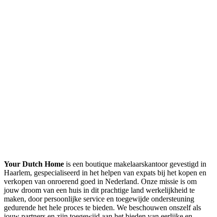
Your Dutch Home
is een boutique makelaarskantoor gevestigd in
Haarlem, gespecialiseerd in het helpen van expats bij het kopen en
verkopen van onroerend goed in Nederland. Onze missie is om
jouw droom van een huis in dit prachtige land werkelijkheid te
maken, door persoonlijke service en toegewijde ondersteuning
gedurende het hele proces te bieden. We beschouwen onszelf als
jouw partners en zijn toegewijd aan het bieden van eerlijke en