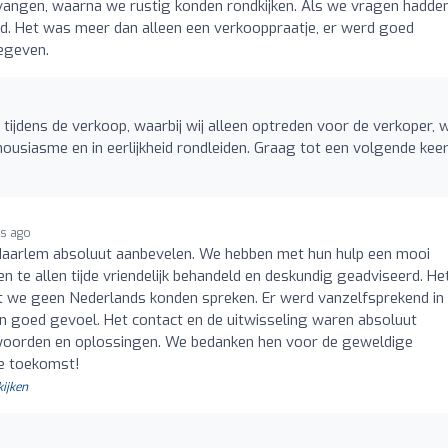
ntvangen, waarna we rustig konden rondkijken. Als we vragen hadde
ord. Het was meer dan alleen een verkooppraatje, er werd goed
egeven.
ijdens de verkoop, waarbij wij alleen optreden voor de verkoper, w
housiasme en in eerlijkheid rondleiden. Graag tot een volgende keer 
rs ago
 Haarlem absoluut aanbevelen. We hebben met hun hulp een mooi
e allen tijde vriendelijk behandeld en deskundig geadviseerd. He
 we geen Nederlands konden spreken. Er werd vanzelfsprekend in
 goed gevoel. Het contact en de uitwisseling waren absoluut
oorden en oplossingen. We bedanken hen voor de geweldige
e toekomst!
kijken