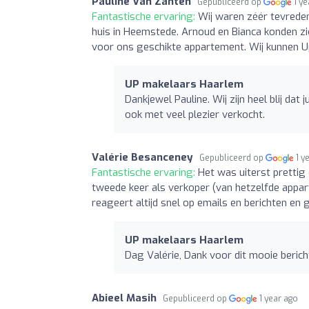
Pauline Van Zanten
Gepubliceerd op
1 y
Fantastische ervaring:
Wij waren zéér tevreden
huis in Heemstede. Arnoud en Bianca konden zi
voor ons geschikte appartement. Wij kunnen U
UP makelaars Haarlem
Dankjewel Pauline. Wij zijn heel blij dat
ook met veel plezier verkocht.
Valérie Besanceney
Gepubliceerd op
1 y
Fantastische ervaring:
Het was uiterst pretti
tweede keer als verkoper (van hetzelfde appart
reageert altijd snel op emails en berichten en
UP makelaars Haarlem
Dag Valérie, Dank voor dit mooie beric
Abieel Masih
Gepubliceerd op
1 year ago