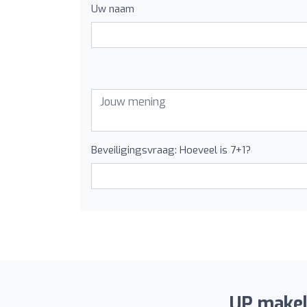
Uw naam
Beveiligingsvraag: Hoeveel is 7+1?
UP makela