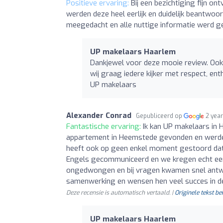
Positieve ervaring:
Bij een bezichtiging fijn o
werden deze heel eerlijk en duidelijk beantwo
meegedacht en alle nuttige informatie werd g
UP makelaars Haarlem
Dankjewel voor deze mooie review. Ook t
wij graag iedere kijker met respect, ent
UP makelaars
Alexander Conrad
Gepubliceerd op
2 yea
Fantastische ervaring:
Ik kan UP makelaars in
appartement in Heemstede gevonden en werden t
heeft ook op geen enkel moment gestoord dat
Engels gecommuniceerd en we kregen echt een
ongedwongen en bij vragen kwamen snel antw
samenwerking en wensen hen veel succes in d
Deze recensie is automatisch vertaald. |
Originele tekst be
UP makelaars Haarlem