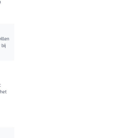
n
illen
bij
t
 het