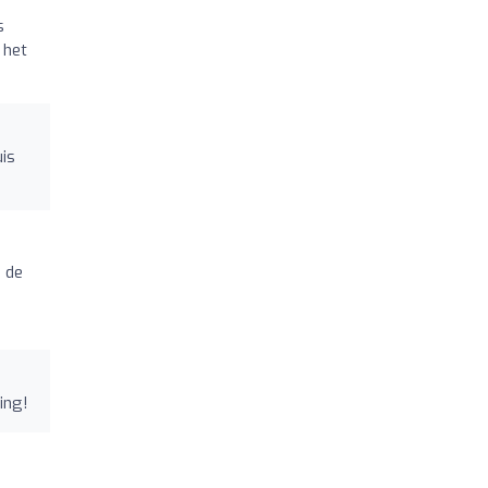
s
 het
uis
 de
ing!