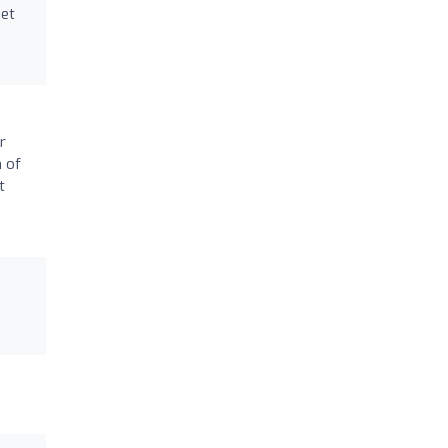
met
r
 of
t