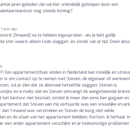
aantal jaren geleden zijn wij hier vriendelijk geholpen door een
 makelaarskantoor nog steeds koning?
1 year ago
ord, (1maand) na te hebben ingesproken , als je belt gelijk
kele ster waard, alleen rode vlaggen, en zonde van je tijd. Doen abs
go
!!!!! Een appartement/huis vinden in Nederland kan moeilijk en stres
oller is om contact op te nemen met Steven, de eigenaar of werkne
lezen, zul je zien dat ze allemaal hetzelfde zeggen: Steven is
ontjes en e-mails niet en Steven ontvangt de aangetekende brieve
 dat het kantoor niet bestaat, omdat ik meer dan eens ben gegaan en
partement dat Steven aan mij verhuurde was een vreselijke ervari
 dan 1 maand was verstreken en Steven de borg niet wilde
len en de staat van het appartement bekijken. Kortom, ik herhaal, h
ot er een ander appartement verschijnt en je toekomstige probleme