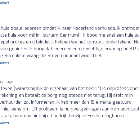
kijken
 huis zoals iedereen omdat ik naar Nederland verhuisde. Ik ontmoe
fecte huis voor mij in Haarlem-Centrum! Hij bood me snel een huis a
oepel proces en uiteindelijk hebben we het contract ondertekend. Nu
van genieten. Ik hoop dat iedereen een geweldige ervaring heeft! I
k geen enkele vraag die Steven onbeantwoord liet.
kijken
year ago
!! Steven (waarschijnlijk de eigenaar van het bedrijf) is onprofessione
frekening en betaalt de borg nog steeds niet terug. Hij stelt mijn
 verhuurder zal informeren. Ik heb meer dan 10 e-mails gestuurd
 er niet eens om. Dit probleem is nu overgedragen aan mijn advocaat
aan, huur dan niet bij dit bedrijf, tenzij ze Freek terughuren.
kijken