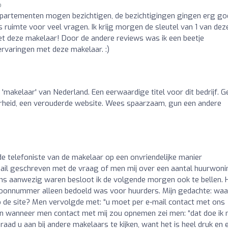
o
ppartementen mogen bezichtigen, de bezichtigingen gingen erg go
 ruimte voor veel vragen. Ik krijg morgen de sleutel van 1 van dez
et deze makelaar! Door de andere reviews was ik een beetje
ervaringen met deze makelaar. :)
 'makelaar' van Nederland. Een eerwaardige titel voor dit bedrijf. 
arheid, een verouderde website. Wees spaarzaam, gun een andere
 telefoniste van de makelaar op een onvriendelijke manier
-mail geschreven met de vraag of men mij over een aantal huurwon
gens aanwezig waren besloot ik de volgende morgen ook te bellen. 
efoonnummer alleen bedoeld was voor huurders. Mijn gedachte: wa
de site? Men vervolgde met: “u moet per e-mail contact met ons
n wanneer men contact met mij zou opnemen zei men: “dat doe ik n
 raad u aan bij andere makelaars te kijken, want het is heel druk en e