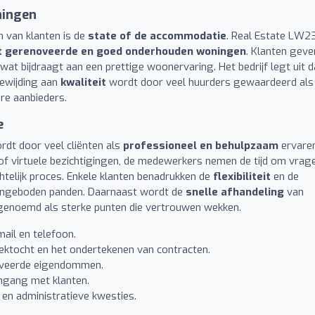
ningen
n van klanten is de
state of de accommodatie
. Real Estate LW2
t gerenoveerde en goed onderhouden woningen
. Klanten geve
wat bijdraagt aan een prettige woonervaring. Het bedrijf legt uit d
oewijding aan
kwaliteit
wordt door veel huurders gewaardeerd als
re aanbieders.
e
rdt door veel cliënten als
professioneel en behulpzaam
ervaren
 of virtuele bezichtigingen, de medewerkers nemen de tijd om vrag
telijk proces. Enkele klanten benadrukken de
flexibiliteit
en de
ngeboden panden. Daarnaast wordt de
snelle afhandeling
van
 genoemd als sterke punten die vertrouwen wekken.
mail en telefoon.
oektocht en het ondertekenen van contracten.
oveerde eigendommen.
omgang met klanten.
en administratieve kwesties.