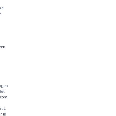
ed.
e
Geen
ingen
Het
arom
iet,
r is