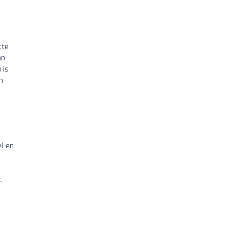
tte
an
 is
n
el en
,