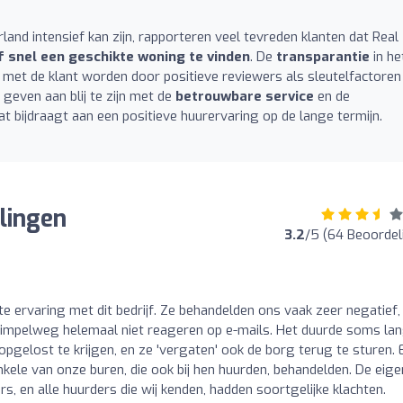
nd intensief kan zijn, rapporteren veel tevreden klanten dat Real
f snel een geschikte woning te vinden
. De
transparantie
in he
met de klant worden door positieve reviewers als sleutelfactoren
 geven aan blij te zijn met de
betrouwbare service
en de
at bijdraagt aan een positieve huurervaring op de lange termijn.
lingen
3.2
/5 (64 Beoordel
e ervaring met dit bedrijf. Ze behandelden ons vaak zeer negatief,
 simpelweg helemaal niet reageren op e-mails. Het duurde soms la
 opgelost te krijgen, en ze 'vergaten' ook de borg terug te sturen. 
kele van onze buren, die ook bij hen huurden, behandelden. De eig
, en alle huurders die wij kenden, hadden soortgelijke klachten.