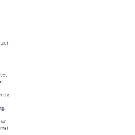
oluut
svol
mer
n die
ng,
uur
n met