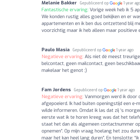
Melanie Bakker
Gepubliceerd op
1 year ag
Fantastische ervaring:
Vorige week heb ik 5 a
We konden rustig alles goed bekijken en er was
appartementen en ik ben dus ontzettend blij m
voorzichtig maar ik heb alleen maar positieve 
Paulo Masia
Gepubliceerd op
1 year ago
Negatieve ervaring:
Als niet dé meest treurige
belcontact, geen mailcontact, geen beschikba
makelaar het genot ;)
Fam Jordens
Gepubliceerd op
1 year ago
Negatieve ervaring:
Vanmorgen werd ik door de
afgepoeierd. Ik had buiten openingstijd een e
wilde informeren. Omdat ik las dat zij ‘s mor
eerste wat ik te horen kreeg was dat het tel
staat het dan als algemeen contactnummer op 
opnemen”. Op mijn vraag hoelang het zou dure
maar het kan heel lang duren”. En tenslotte: “ik