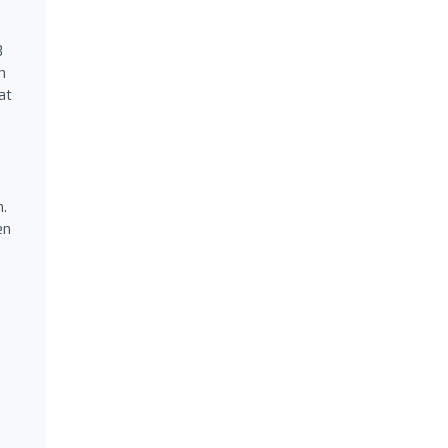
3
n
at
.
en