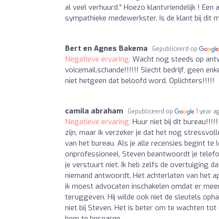
al veel verhuurd.” Hoezo klantvriendelijk ! Een 
sympathieke medewerkster. Is de klant bij dit
Bert en Agnes Bakema
Gepubliceerd op
Negatieve ervaring:
Wacht nog steeds op antwo
voicemail.schande!!!!!! Slecht bedrijf, geen en
niet hetgeen dat beloofd word. Oplichters!!!!!
camila abraham
Gepubliceerd op
1 year a
Negatieve ervaring:
Huur niet bij dit bureau!!!
zijn, maar ik verzeker je dat het nog stressv
van het bureau. Als je alle recensies begint te 
onprofessioneel, Steven beantwoordt je telefo
je verstuurt niet. Ik heb zelfs de overtuiging
niemand antwoordt. Het achterlaten van het ap
ik moest advocaten inschakelen omdat er meer
teruggeven. Hij wilde ook niet de sleutels opha
niet bij Steven. Het is beter om te wachten t
hem te besparen.