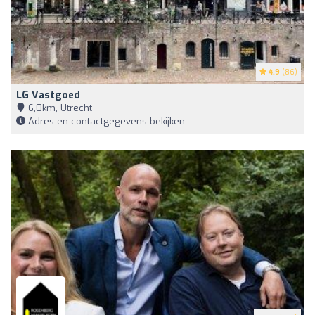
4.9
(86)
LG Vastgoed
6,0km, Utrecht
Adres en contactgegevens bekijken