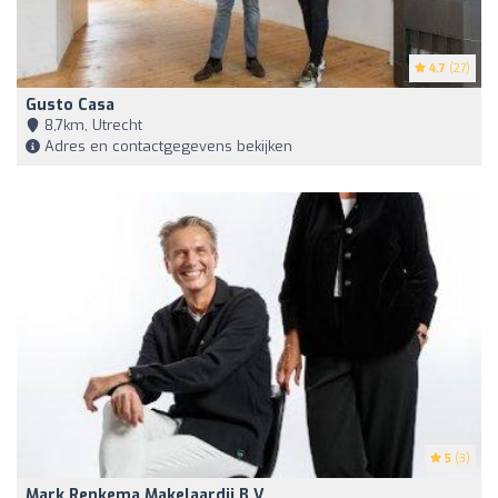
4.7
(27)
Gusto Casa
8,7km, Utrecht
Adres en contactgegevens bekijken
5
(3)
Mark Renkema Makelaardij B.V.