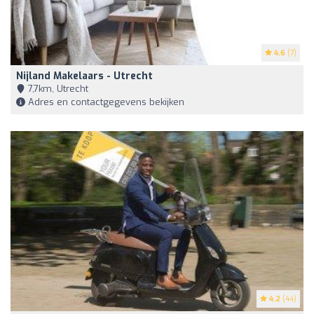
4.6
(7)
Nijland Makelaars - Utrecht
7,7km, Utrecht
Adres en contactgegevens bekijken
4.2
(44)