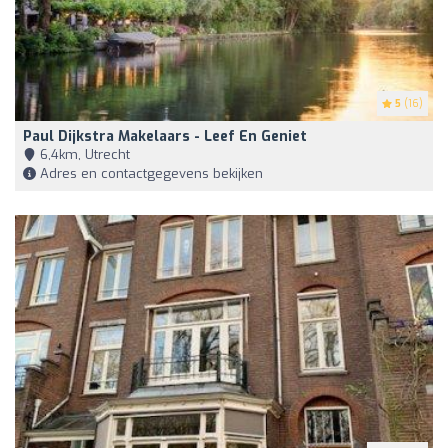
5
(16)
Paul Dijkstra Makelaars - Leef En Geniet
6,4km, Utrecht
Adres en contactgegevens bekijken