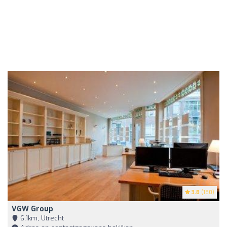
3.8
(180)
VGW Group
6,1km, Utrecht