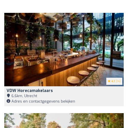
4.1
(14)
VDW Horecamakelaars
6,6km, Utrecht
Adres en contactgegevens bekijken