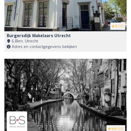
5
(18)
Burgersdijk Makelaars Utrecht
6,8km, Utrecht
Adres en contactgegevens bekijken
4.6
(58)