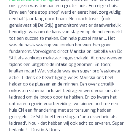
ons gezin was toe aan een groter huis. Een eigen huis.
Dmv een “one stop shop” werd er eerst heel zorgvuldig
een half jaar lang door financiële coach Jose - (ook
gehuisvest bij De Stijl) gemonitord wat er daadwerkelijk
benodigd was om de kans van slagen op de huizenmarkt
tot een succes te maken. Een hele puzzel maar…. Het
was de basis waarop we konden bouwen. Een goed
fundament. Vervolgens direct Mariska en Isabella van De
Stijl als aankoop makelaar ingeschakeld. Al onze wensen
tijdens een uitgebreide intake opgenomen. En toen;
knallen maar! Wat volgde was een super professionele
actie. Tijdens de bezichtiging wees Mariska ons heel
helder op de plussen en de minnen. Een overzichtelijk
onkosten schema inclusief bedragen werd voor ons de
leidraad om de knoop door te hakken. En zo kwam het
dat na een goeie voorbereiding, we binnen no time een
huis EN een financiering met starterslening hadden
geregeld. De Stijl heeft een slogan “betrokkenheid als
leidraad”. Nou - dat hebben wij ook echt zo ervaren. Super
bedankt ! - Dustin & Roos