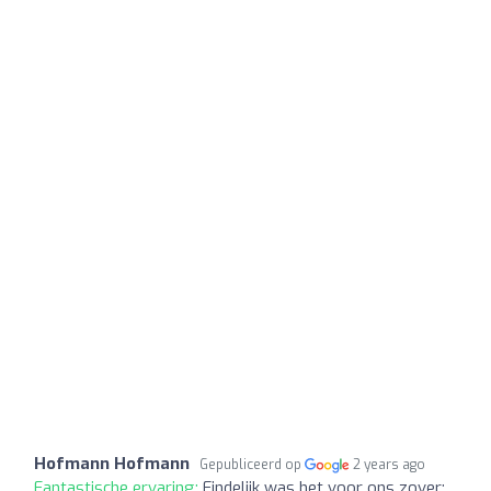
Hofmann Hofmann
Gepubliceerd op
2 years ago
Fantastische ervaring:
Eindelijk was het voor ons zover;