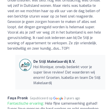
ondersteunen, wat best nog wat omslachtig was omdat
wij zelf in Duitsland wonen. Maar niets was Isabella te
veel en we mochten haar op elk uur van de dag bellen of
een berichtje sturen waar op ze heel snel reageerde.
Gewoon je geen zorgen hoeven te maken of alles wel
loopt, dat dingen geregeld worden is helemaal super.
Vooral als je zelf ver weg zit in het buitenland is een hele
geruststelling. Ik raad ook iedereen aan bij De Stijl je
woning of appartement te verkopen. Ze zijn vriendelijk,
bereidwillig en zeer kundig...dus...TOP!
De Stijl Makelaardij B.V.
Hoi Monique, onwijs bedankt voor je
super lieve review! Dat waarderen wij
enorm! Groeten, Isabella en team De Stijl
Makelaardij
Faya Pronk
Gepubliceerd op
3 years ago
Fantastische ervaring:
Hele fijne samenwerking gehad!
Super lieve mensen die hard werken en echt meedenken