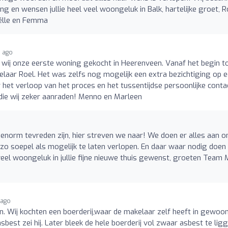
ng en wensen jullie heel veel woongeluk in Balk, hartelijke groet, R
iëlle en Femma
s ago
 wij onze eerste woning gekocht in Heerenveen. Vanaf het begin t
elaar Roel. Het was zelfs nog mogelijk een extra bezichtiging op 
 het verloop van het proces en het tussentijdse persoonlijke conta
die wij zeker aanraden! Menno en Marleen
e enorm tevreden zijn, hier streven we naar! We doen er alles aan 
o soepel als mogelijk te laten verlopen. En daar waar nodig doen
veel woongeluk in jullie fijne nieuwe thuis gewenst, groeten Team M
 ago
un. Wij kochten een boerderij,waar de makelaar zelf heeft in gewoo
best zei hij. Later bleek de hele boerderij vol zwaar asbest te ligg