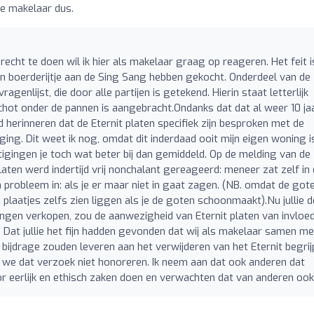
e makelaar dus.
recht te doen wil ik hier als makelaar graag op reageren. Het feit i
 een boerderijtje aan de Sing Sang hebben gekocht. Onderdeel van de
enlijst, die door alle partijen is getekend. Hierin staat letterlijk
chot onder de pannen is aangebracht.Ondanks dat dat al weer 10 ja
 herinneren dat de Eternit platen specifiek zijn besproken met de
ging. Dit weet ik nog, omdat dit inderdaad ooit mijn eigen woning i
tigingen je toch wat beter bij dan gemiddeld. Op de melding van de
aten werd indertijd vrij nonchalant gereageerd: meneer zat zelf in
robleem in: als je er maar niet in gaat zagen. (NB. omdat de got
plaatjes zelfs zien liggen als je de goten schoonmaakt).Nu jullie d
ingen verkopen, zou de aanwezigheid van Eternit platen van invloe
. Dat jullie het fijn hadden gevonden dat wij als makelaar samen me
 bijdrage zouden leveren aan het verwijderen van het Eternit begrijp
 we dat verzoek niet honoreren. Ik neem aan dat ook anderen dat
or eerlijk en ethisch zaken doen en verwachten dat van anderen ook