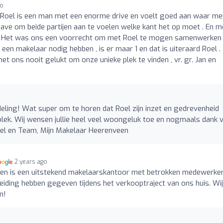
go
 Roel is een man met een enorme drive en voelt goed aan waar me
gave om beide partijen aan te voelen welke kant het op moet . En m
op. Het was ons een voorrecht om met Roel te mogen samenwerken 
een makelaar nodig hebben , is er maar 1 en dat is uiteraard Roel .
 ons nooit gelukt om onze unieke plek te vinden , vr. gr. Jan en
ling! Wat super om te horen dat Roel zijn inzet en gedrevenheid
mplek. Wij wensen jullie heel veel woongeluk toe en nogmaals dank 
el en Team, Mijn Makelaar Heerenveen
2 years ago
en is een uitstekend makelaarskantoor met betrokken medewerke
leiding hebben gegeven tijdens het verkooptraject van ons huis. Wij
n!