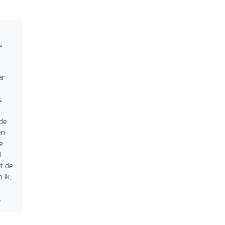
s
ar
s
 de
en
e
d
t de
 ik,
.