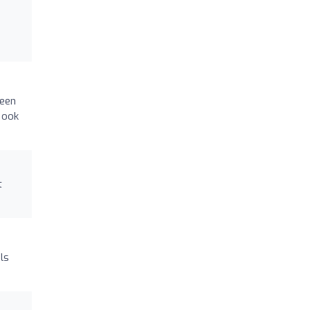
Geen
 ook
t
ls