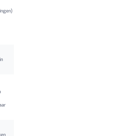
ingen)
in
n
aar
ken