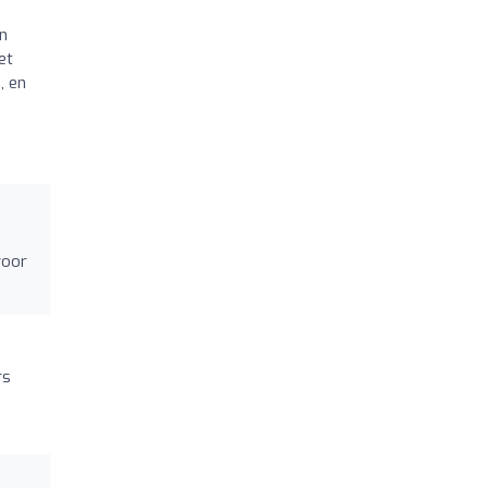
n
et
, en
voor
rs