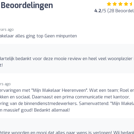
 Beoordelingen
4.2
/5 (28 Beoordel
ears ago
akelaar alles ging top Geen minpunten
artelijk bedankt voor deze mooie review en heel veel woonplezier 
t!
ars ago
ervaringen met "Mijn Makelaar Heerenveen". Wat een team; Roel e
kken en sociaal. Daarnaast een prima communicatie met kantoor,
dering van de binnendienstmedewerkers. Samenvattend: "Mijn Makel
eam massief goud! Bedankt allemaal!
htige woorden en mooi dat alles naar wens is verlopen! Wij bedan