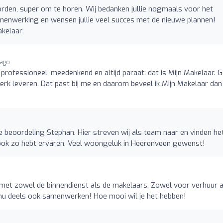
den, super om te horen. Wij bedanken jullie nogmaals voor het
menwerking en wensen jullie veel succes met de nieuwe plannen!
akelaar
 ago
 professioneel, meedenkend en altijd paraat: dat is Mijn Makelaar. 
rk leveren. Dat past bij me en daarom beveel ik Mijn Makelaar dan
e beoordeling Stephan. Hier streven wij als team naar en vinden he
 ook zo hebt ervaren. Veel woongeluk in Heerenveen gewenst!
met zowel de binnendienst als de makelaars. Zowel voor verhuur a
nu deels ook samenwerken! Hoe mooi wil je het hebben!