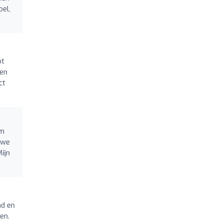
oel,
ot
een
ct
om
 we
ijn
nd en
en.