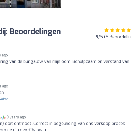
j: Beoordelingen
5
/5 (5 Beoordeli
s ago
vering van de bungalow van mijn oom. Behulpzaam en verstand van
s ago
en
kijken
3 years ago
) ooit ontmoet .Correct in begeleiding van ons verkoop proces
m de uitroep :Chapeau .