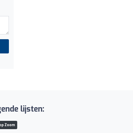
nde lijsten:
 op Zoom