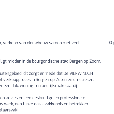
Op
ur, verkoop van nieuwbouw samen met veel
igt midden in de bourgondische stad Bergen op Zoom.
 buitengebied, dit zorgt er mede dat De VIERWINDEN
- of verkoopproces in Bergen op Zoom en omstreken.
r één dak: woning- én bedrijfsmakelaardij.
gen advies en een deskundige en professionele
ns werk, een flinke dosis vakkennis en betrokken
elaarsvak!