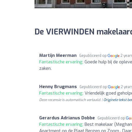
De VIERWINDEN makelaardi
Martijn Meerman
Gepubliceerd op
2 year
Fantastische ervaring:
Goede hulp bij de ople
zaken.
Henny Brugmans
Gepubliceerd op
2 year
Fantastische ervaring:
Vriendelijk goed geholp
Deze recensie is automatisch vertaald. |
Originele tekst be
Gerardus Adrianus Dobbe
Gepubliceerd op
Fantastische ervaring:
Best makelaar (Meghann
Apartment op de Plaat Bergen op Zoom . Daaro