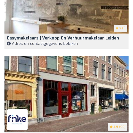
5
(1)
Easymakelaars | Verkoop En Verhuurmakelaar Leiden
Adres en contactgegevens bekijken
4.9
(99)