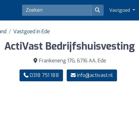
Vastgoed
and
Vastgoed in Ede
ActiVast Bedrijfshuisvesting
Frankeneng 17G, 6716 AA, Ede
0318 751 188
info@activast.nl