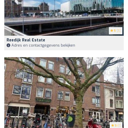
5
(5)
Reedijk Real Estate
Adres en contactgegevens bekijken
5
(1)