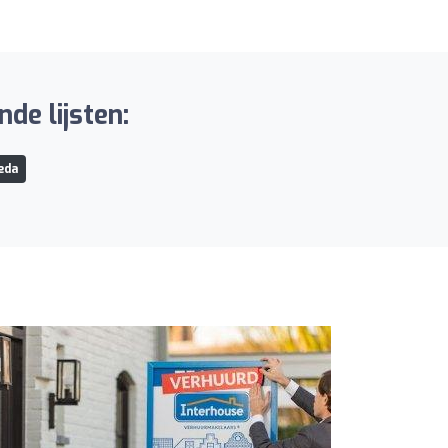
de lijsten:
eda