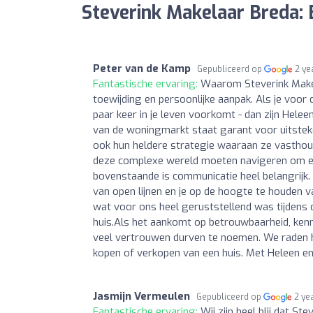
Steverink Makelaar Breda:
Peter van de Kamp
Gepubliceerd op
2 ye
Fantastische ervaring:
Waarom Steverink Makela
toewijding en persoonlijke aanpak. Als je voor
paar keer in je leven voorkomt - dan zijn Helee
van de woningmarkt staat garant voor uitsteke
ook hun heldere strategie waaraan ze vasthoud
deze complexe wereld moeten navigeren om ervoo
bovenstaande is communicatie heel belangrijk.
van open lijnen en je op de hoogte te houden va
wat voor ons heel geruststellend was tijdens
huis.Als het aankomt op betrouwbaarheid, kenni
veel vertrouwen durven te noemen. We raden he
kopen of verkopen van een huis. Met Heleen en L
Jasmijn Vermeulen
Gepubliceerd op
2 ye
Fantastische ervaring:
Wij zijn heel blij dat S