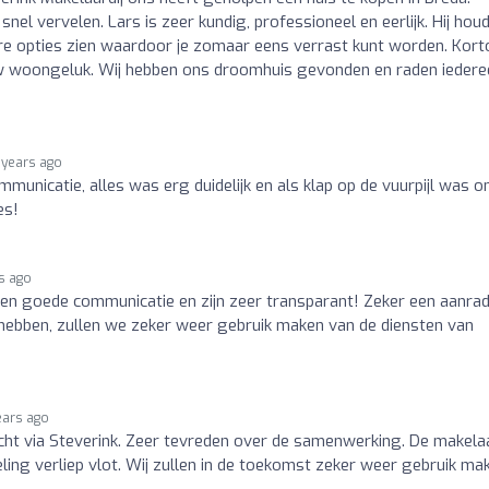
snel vervelen. Lars is zeer kundig, professioneel en eerlijk. Hij hou
re opties zien waardoor je zomaar eens verrast kunt worden. Kort
ouw woongeluk. Wij hebben ons droomhuis gevonden en raden iedere
 years ago
mmunicatie, alles was erg duidelijk en als klap op de vuurpijl was o
es!
s ago
 een goede communicatie en zijn zeer transparant! Zeker een aanra
ebben, zullen we zeker weer gebruik maken van de diensten van
ears ago
cht via Steverink. Zeer tevreden over de samenwerking. De makela
ling verliep vlot. Wij zullen in de toekomst zeker weer gebruik ma