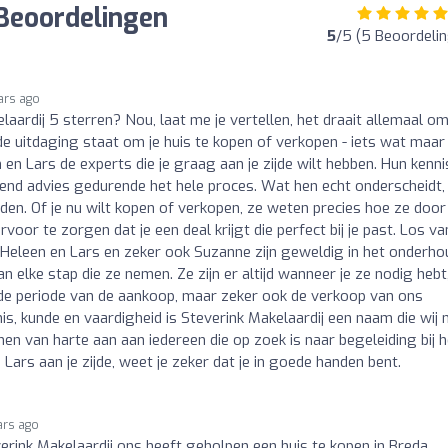
 Beoordelingen
5
/5 (5 Beoordeli
ars ago
ardij 5 sterren? Nou, laat me je vertellen, het draait allemaal o
 de uitdaging staat om je huis te kopen of verkopen - iets wat maar
n en Lars de experts die je graag aan je zijde wilt hebben. Hun kenni
nd advies gedurende het hele proces. Wat hen echt onderscheidt, 
en. Of je nu wilt kopen of verkopen, ze weten precies hoe ze door
r te zorgen dat je een deal krijgt die perfect bij je past. Los va
 Heleen en Lars en zeker ook Suzanne zijn geweldig in het onderh
n elke stap die ze nemen. Ze zijn er altijd wanneer je ze nodig hebt
 de periode van de aankoop, maar zeker ook de verkoop van ons
s, kunde en vaardigheid is Steverink Makelaardij een naam die wij
n van harte aan aan iedereen die op zoek is naar begeleiding bij h
ars aan je zijde, weet je zeker dat je in goede handen bent.
ars ago
teverink Makelaardij ons heeft geholpen een huis te kopen in Breda.