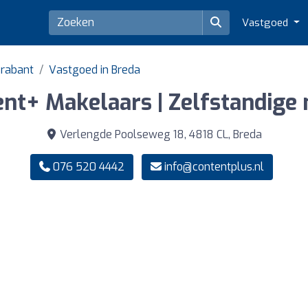
Vastgoed
Brabant
Vastgoed in Breda
nt+ Makelaars | Zelfstandige
Verlengde Poolseweg 18, 4818 CL, Breda
076 520 4442
info@contentplus.nl