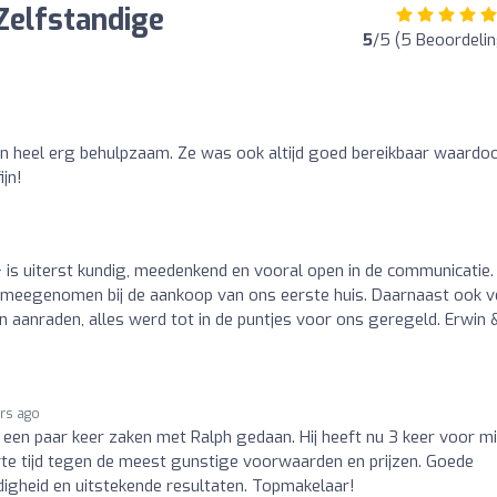
Zelfstandige
5
/5 (5 Beoordeli
 en heel erg behulpzaam. Ze was ook altijd goed bereikbaar waardoo
jn!
is uiterst kundig, meedenkend en vooral open in de communicatie. 
d meegenomen bij de aankoop van ons eerste huis. Daarnaast ook v
an aanraden, alles werd tot in de puntjes voor ons geregeld. Erwin 
ars ago
een paar keer zaken met Ralph gedaan. Hij heeft nu 3 keer voor mi
rte tijd tegen de meest gunstige voorwaarden en prijzen. Goede
igheid en uitstekende resultaten. Topmakelaar!