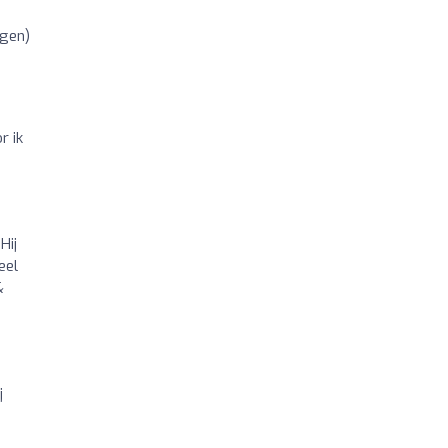
ngen)
r ik
Hij
eel
&
j