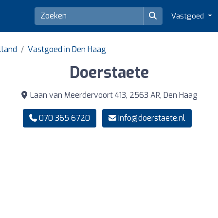
Vastgoed
lland
Vastgoed in Den Haag
Doerstaete
Laan van Meerdervoort 413, 2563 AR, Den Haag
070 365 6720
info@doerstaete.nl