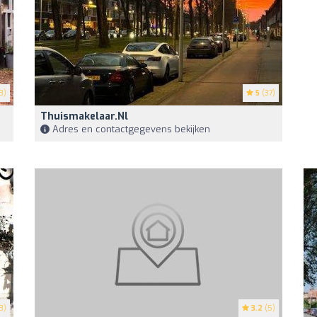
3)
5
(37)
Thuismakelaar.nl
Adres en contactgegevens bekijken
3)
3.2
(5)