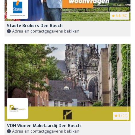
4.6
(57)
Staete Brokers Den Bosch
Adres en contactgegevens bekijken
5
(94)
VDH Wonen Makelaardij Den Bosch
Adres en contactgegevens bekijken