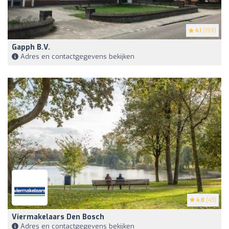
4.1
(159)
Gapph B.V.
Adres en contactgegevens bekijken
4.8
(43)
Viermakelaars Den Bosch
Adres en contactgegevens bekijken