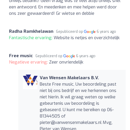
onwijs bedankt! Geen vraag was te veel altijd onwijs snel
een antwoord. En meedenken en mee helpen werd door
ons zeer gewaardeerd! Gr wietse en debbie
Radha Ramkhelawan
Gepubliceerd op
6 years ago
Fantastische ervaring:
Website is netjes en overzichtelijk
Free music
Gepubliceerd op
6 years ago
Negatieve ervaring:
Zeer onvriendelijk
Van Wensen Makelaars B.V.
Beste Free music, Uw beoordeling past
niet bij ons bedrijf en we herkennen ons
niet hierin. Ik wil graag weten op welke
gebeurtenis uw beoordeling is
gebaseerd. U kunt me bereiken op 06-
81344505 of
pieter@vanwensenmakelaars.nl
Mvg,
Pieter van Wensen