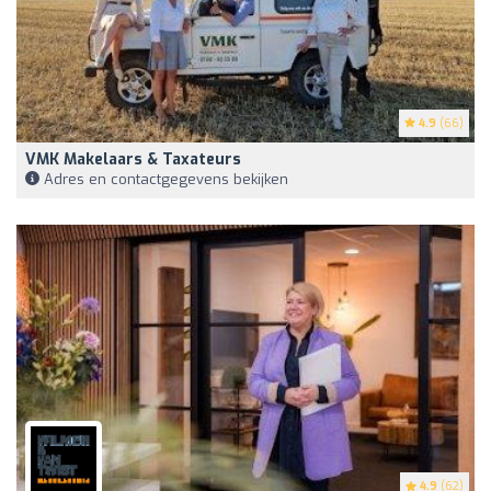
4.9
(66)
VMK Makelaars & Taxateurs
Adres en contactgegevens bekijken
4.9
(62)