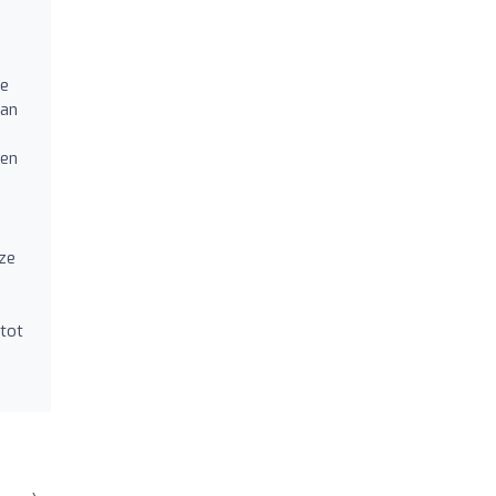
le
aan
ven
ze
tot