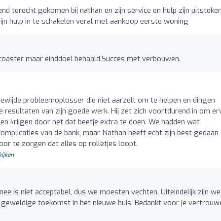
o
end terecht gekomen bij nathan en zijn service en hulp zijn uitsteken
jn hulp in te schakelen veral met aankoop eerste woning
ercoaster maar einddoel behaald.Succes met verbouwen.
ewijde probleemoplosser die niet aarzelt om te helpen en dingen
e resultaten van zijn goede werk. Hij zet zich voortdurend in om e
den krijgen door net dat beetje extra te doen. We hadden wat
 complicaties van de bank, maar Nathan heeft echt zijn best gedaa
r te zorgen dat alles op rolletjes loopt.
kijken
ee is niet acceptabel, dus we moesten vechten. Uiteindelijk zijn we
n geweldige toekomst in het nieuwe huis. Bedankt voor je vertrouw