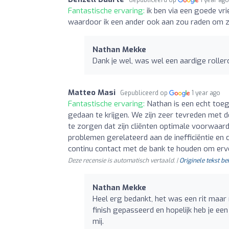
Gepubliceerd op
1 year ag
Fantastische ervaring:
ik ben via een goede vri
waardoor ik een ander ook aan zou raden om zi
Nathan Mekke
Dank je wel, was wel een aardige roll
Matteo Masi
Gepubliceerd op
1 year ago
Fantastische ervaring:
Nathan is een echt toeg
gedaan te krijgen. We zijn zeer tevreden met d
te zorgen dat zijn cliënten optimale voorwaar
problemen gerelateerd aan de inefficiëntie en
continu contact met de bank te houden om ervoo
Deze recensie is automatisch vertaald. |
Originele tekst be
Nathan Mekke
Heel erg bedankt, het was een rit maar n
finish gepasseerd en hopelijk heb je ee
mij.