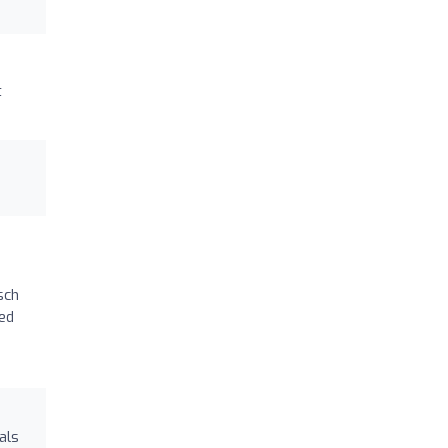
t
sch
ed
als