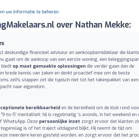
 om uw informatie te beheren
gMakelaars.nl over Nathan Mekke:
es
st deskundige financieel adviseur en aankoopbemiddelaar die klant
t nu gaat om de aankoop van een eerste woning, een beleggingspa
 biedt
op maat gemaakte oplossingen
die verder gaan dan de
 een brede kennis van zaken en denkt proactief mee om de beste
oms zelfs stappen zet die typisch niet tot het takenpakket van een
fpacht naar eigendom.
ceptionele bereikbaarheid
en de bereidheid om de klok rond voo
'9-to-5' mentaliteit; hij is regelmatig 's avonds, in het weekend en
 of WhatsApp. Deze
persoonlijke inzet
zorgt ervoor dat klanten zi
tegenslag is of het traject uitdagend blijkt. Hij neemt de tijd om
deze meerdere keren gesteld worden, en zorgt ervoor dat het pro