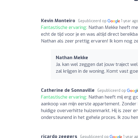
Kevin Monteiro
Gepubliceerd op
1 year ag
Fantastische ervaring:
Nathan Mekke heeft me 
echt de tijd voor je en was altijd direct bere
Nathan als zeer prettig ervaren! Ik kom nog ze
Nathan Mekke
Ja. kan wel zeggen dat jouw traject we
zal krijgen in de woning. Komt vast goe
Catherine de Sonnaville
Gepubliceerd op
Fantastische ervaring:
Nathan heeft mij erg go
aankoop van mijn eerste appartement. Zonder h
huidige oververhitte huizenmarkt. Hij is zeer er
ondersteunend in het gehele proces. Ik zou h
ricardo zeegers
Gepubliceerd op
1 year a