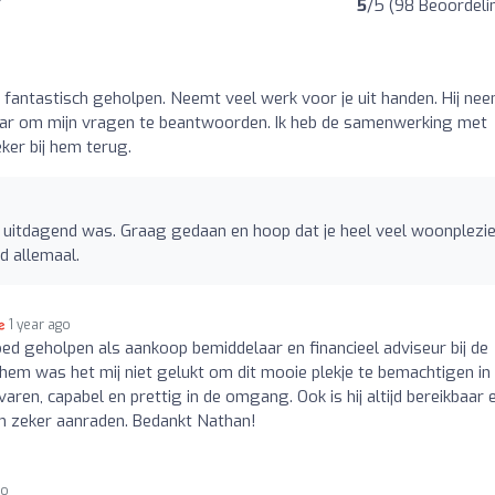
5
/5 (98 Beoordeli
o
fantastisch geholpen. Neemt veel werk voor je uit handen. Hij ne
ikbaar om mijn vragen te beantwoorden. Ik heb de samenwerking met
ker bij hem terug.
l uitdagend was. Graag gedaan en hoop dat je heel veel woonplezi
d allemaal.
1 year ago
ed geholpen als aankoop bemiddelaar en financieel adviseur bij de
em was het mij niet gelukt om dit mooie plekje te bemachtigen in
varen, capabel en prettig in de omgang. Ook is hij altijd bereikbaar 
em zeker aanraden. Bedankt Nathan!
go