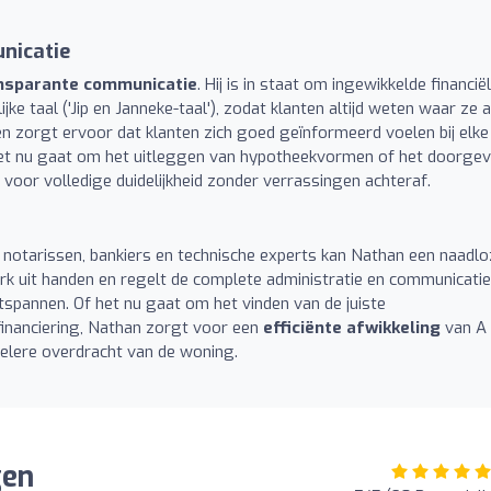
nicatie
ansparante communicatie
. Hij is in staat om ingewikkelde financië
ijke taal ('Jip en Janneke-taal'), zodat klanten altijd weten waar ze 
n zorgt ervoor dat klanten zich goed geïnformeerd voelen bij elke
f het nu gaat om het uitleggen van hypotheekvormen of het doorge
voor volledige duidelijkheid zonder verrassingen achteraf.
notarissen, bankiers en technische experts kan Nathan een naadlo
k uit handen en regelt de complete administratie en communicatie
spannen. Of het nu gaat om het vinden van de juiste
financiering, Nathan zorgt voor een
efficiënte afwikkeling
van A 
pelere overdracht van de woning.
gen