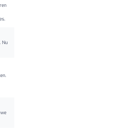
ren
es.
. Nu
en.
euwe