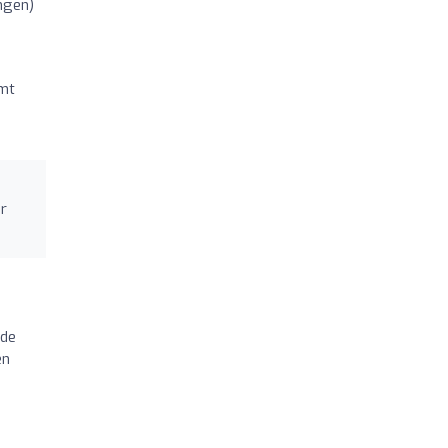
ngen)
emt
er
 de
en