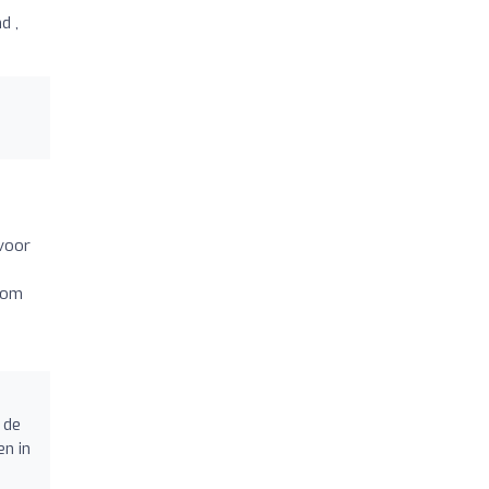
d ,
rvoor
n om
 de
en in