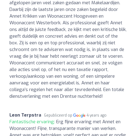
afgelopen jaren veel zaken gedaan met Makelaardijen.
Daarbij zijn de laatste jaren onze zaken begeleid door
Annet Krikken van Woonaccent Hoogeveen en
Woonaccent Westerbork. Als professional geeft Annet
ons altijd de juiste feedback, ze kijkt met een kritische blik,
geeft duidelijk en concreet advies en denkt out of the
box. Zij is een op en top professional, waarbij zij niet
schroomt om te adviseren wat nodig is, in plaats van de
vraag die je bij haar hebt neerlegt zomaar uit te voeren.
Woonaccent communiceert accuraat en snel, ze volgen
alle acties snel op, of het nu een taxatie rapport,
verkoop/aankoop van een woning, of een simpelere
aanvraag voor een energielabel is, Annet en haar
collega’s regelen het naar aller tevredenheid. Een totale
dienstverlening met een Drentse nuchterheid!
Leon Terpstra
Gepubliceerd op
4 years ago
Fantastische ervaring:
Erg fijne ervaring met Annet en
Woonaccent! Fijne, transparante manier van werken.
Annet was erg betrokken, voelt perfect aan wat er nodig