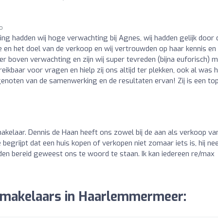
go
ng hadden wij hoge verwachting bij Agnes, wij hadden gelijk door 
ie en het doel van de verkoop en wij vertrouwden op haar kennis en
er boven verwachting en zijn wij super tevreden (bijna euforisch) 
eikbaar voor vragen en hielp zij ons altijd ter plekken, ook al was 
genoten van de samenwerking en de resultaten ervan! Zij is een to
makelaar. Dennis de Haan heeft ons zowel bij de aan als verkoop va
e begrijpt dat een huis kopen of verkopen niet zomaar iets is, hij n
tijden bereid geweest ons te woord te staan. Ik kan iedereen re/max
r makelaars in Haarlemmermeer: