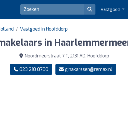
Vastgoed
Holland
Vastgoed in Hoofddorp
makelaars in Haarlemmermee
Noordmeerstraat 7 F, 2131 AD, Hoofddorp
023 210 0700
ginakarssen@remax.nl