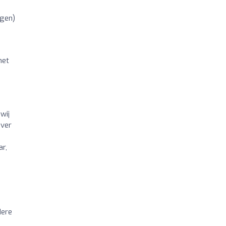
ngen)
het
wij
over
ar,
dere