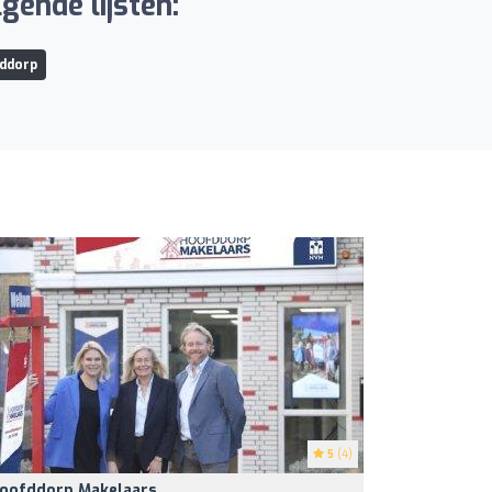
gende lijsten:
ddorp
5
(4)
oofddorp Makelaars