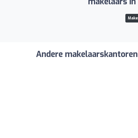
makelaars in 
Makel
Andere makelaarskantoren 