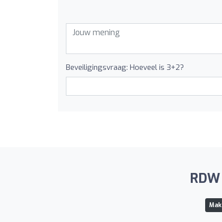
Beveiligingsvraag: Hoeveel is 3+2?
RDW V
Make