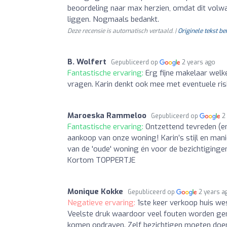
beoordeling naar max herzien, omdat dit volw
liggen. Nogmaals bedankt.
Deze recensie is automatisch vertaald. |
Originele tekst be
B. Wolfert
Gepubliceerd op
2 years ago
Fantastische ervaring:
Erg fijne makelaar welk
vragen. Karin denkt ook mee met eventuele risi
Maroeska Rammeloo
Gepubliceerd op
2
Fantastische ervaring:
Ontzettend tevreden (en
aankoop van onze woning! Karin’s stijl en mani
van de 'oude' woning én voor de bezichtiging
Kortom TOPPERTJE
Monique Kokke
Gepubliceerd op
2 years a
Negatieve ervaring:
1ste keer verkoop huis we
Veelste druk waardoor veel fouten worden gema
komen opdraven. Zelf bezichtigen moeten doen