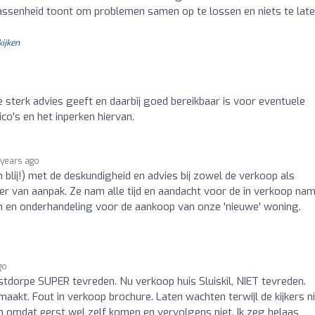
assenheid toont om problemen samen op te lossen en niets te lat
kijken
e sterk advies geeft en daarbij goed bereikbaar is voor eventuele
co's en het inperken hiervan.
 years ago
 blij!) met de deskundigheid en advies bij zowel de verkoop als
er van aanpak. Ze nam alle tijd en aandacht voor de in verkoop na
en en onderhandeling voor de aankoop van onze 'nieuwe' woning.
go
stdorpe SUPER tevreden. Nu verkoop huis Sluiskil, NIET tevreden.
akt. Fout in verkoop brochure. Laten wachten terwijl de kijkers n
 omdat eerst wel zelf komen en vervolgens niet. Ik zeg helaas,