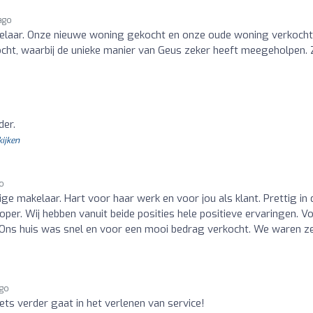
ago
akelaar. Onze nieuwe woning gekocht en onze oude woning verkocht 
ht, waarbij de unieke manier van Geus zeker heeft meegeholpen. Z
er.
kijken
go
ge makelaar. Hart voor haar werk en voor jou als klant. Prettig in 
er. Wij hebben vanuit beide posities hele positieve ervaringen. V
. Ons huis was snel en voor een mooi bedrag verkocht. We waren z
ago
ets verder gaat in het verlenen van service!