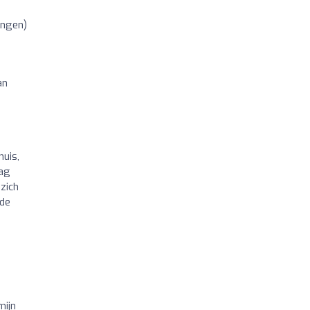
ingen)
an
huis,
dag
zich
 de
mijn