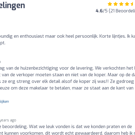
elingen
4.6
/5 (21 Beoordel
undig en enthousiast maar ook heel persoonlijk. Korte lijntjes. Ik k
pt.
o
ag van de huizenbezichtiging voor de levering. We verkochten het 
t van de verkoper moeten staan en niet van de koper. Maar op de 
 ze erg streng over elk detail alsof de koper zij was!! Ze gedroeg 
keuze om deze makelaar te betalen, maar ze staat aan de kant van
kijken
 years ago
ene beoordeling. Wat we leuk vonden is dat we konden praten en de
t kunnen voorkomen, dit wordt echt gewaardeerd, daarom heb ik 