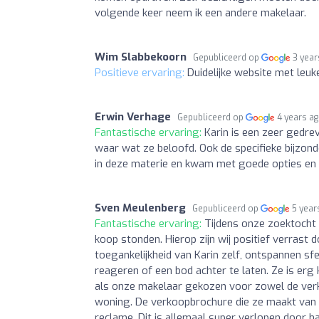
volgende keer neem ik een andere makelaar.
Wim Slabbekoorn
Gepubliceerd op
3 year
Positieve ervaring:
Duidelijke website met leuk
Erwin Verhage
Gepubliceerd op
4 years a
Fantastische ervaring:
Karin is een zeer gedre
waar wat ze beloofd. Ook de specifieke bijzon
in deze materie en kwam met goede opties en ad
Sven Meulenberg
Gepubliceerd op
5 year
Fantastische ervaring:
Tijdens onze zoektocht 
koop stonden. Hierop zijn wij positief verrast
toegankelijkheid van Karin zelf, ontspannen sfe
reageren of een bod achter te laten. Ze is erg
als onze makelaar gekozen voor zowel de ver
woning. De verkoopbrochure die ze maakt van 
reclame. Dit is allemaal super verlopen door h