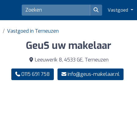
Vastgoed
d
Vastgoed in Terneuzen
GeuS uw makelaar
Leeuwerik 8, 4533 GE, Terneuzen
0115 691 758
info@geus-makelaar.nl