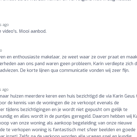
s ago
e video's. Mooi aanbod.
go
ven en enthousiaste makelaar, ze weet waar ze over praat en maak
derheden aan ons pand waren geen probleem, Karin verdiepte zich d
viezen. De korte lijnen qua communicatie vonden wij zeer fijn.
s ago
naar huizen meerdere keren een huis bezichtigd die via Karin Geus 
 door de kennis van de woningen die ze verkoopt evenals de
er tijdens bezichtigingen en je wordt niet gepusht om gelijk te
 kundig en alles wordt in de puntjes geregeld. Daarom hebben wij K
koop van onze woning als aankoop begeleiding van onze nieuwe
de te verkopen woning is fantastisch met sfeer beelden en goede
aar inzet! Zelfs na de verkoop worden alle vragen snel en kundig