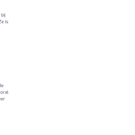
bij
e is
de
ooral
eer