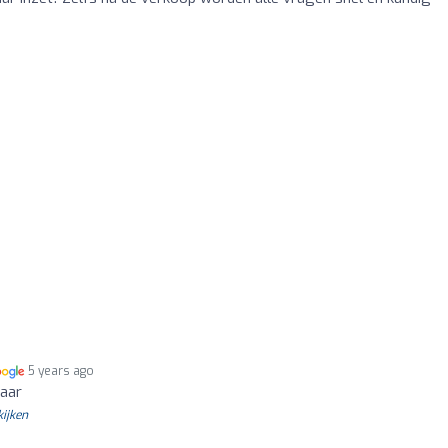
5 years ago
laar
kijken