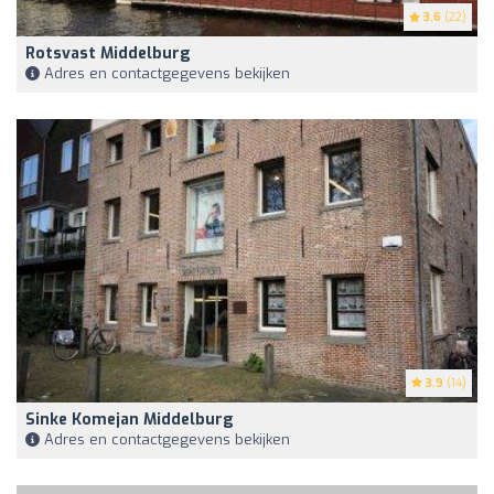
3.6
(22)
Rotsvast Middelburg
Adres en contactgegevens bekijken
3.9
(14)
Sinke Komejan Middelburg
Adres en contactgegevens bekijken