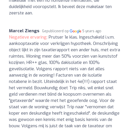
makelaar met een no nonsense mentaliteit, die
duidelijkheid vooropstelt. Ik beveel deze makelaar ten
zeerste aan.
Marcel Ziengs
Gepubliceerd op
5 years ago
Negatieve ervaring:
Prutser 1e klas. Ingeschakeld i.v.m.
aankooptaxatie voor verkrijgen hypotheek. Omschrijving
object lijkt in zijn taxatierapport een ander huis, met extra
ruimtes. Woning meer dan 50% voorzien van kunststof
kozijnen, HR++ glas, 100% dakisolatie en 100%
gevelisolatie. Volgens rapport niets van dat alles
aanwezig in de woning! Facturen van de isolatie
notabene in bezit. Uiteindelijk in het 4e(!!!) rapport staat
het vermeld. Bouwkundig doet Trip niks, wil enkel snel
geld verdienen met blind de koopsom overnemen als
"getaxeerde" waarde met het geoefende oog. Voor de
staat van de woning verwijst Trip naar "vernomen dat
koper een deskundige heeft ingeschakeld", de deskundige
was gewoon een kennis met enig basis kennis van de
bouw. Volgens mij is juist de taak van de taxateur om