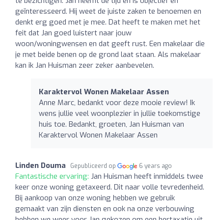
te bezichtigen. Jan neemt de tijd en is objectief en
geïnteresseerd. Hij weet de juiste zaken te benoemen en
denkt erg goed met je mee. Dat heeft te maken met het
feit dat Jan goed luistert naar jouw
woon/woningwensen en dat geeft rust. Een makelaar die
je met beide benen op de grond laat staan. Als makelaar
kan ik Jan Huisman zeer zeker aanbevelen.
Karaktervol Wonen Makelaar Assen
Anne Marc, bedankt voor deze mooie review! Ik
wens jullie veel woonplezier in jullie toekomstige
huis toe. Bedankt, groeten, Jan Huisman van
Karaktervol Wonen Makelaar Assen
Linden Douma
Gepubliceerd op
6 years ago
Fantastische ervaring:
Jan Huisman heeft inmiddels twee
keer onze woning getaxeerd. Dit naar volle tevredenheid.
Bij aankoop van onze woning hebben we gebruik
gemaakt van zijn diensten en ook na onze verbouwing
hebben we weer voor Jan gekozen om een hertaxatie uit