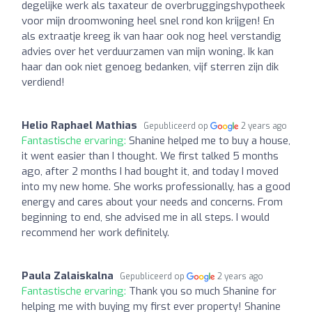
degelijke werk als taxateur de overbruggingshypotheek
voor mijn droomwoning heel snel rond kon krijgen! En
als extraatje kreeg ik van haar ook nog heel verstandig
advies over het verduurzamen van mijn woning. Ik kan
haar dan ook niet genoeg bedanken, vijf sterren zijn dik
verdiend!
Helio Raphael Mathias
Gepubliceerd op
2 years ago
Fantastische ervaring:
Shanine helped me to buy a house,
it went easier than I thought. We first talked 5 months
ago, after 2 months I had bought it, and today I moved
into my new home. She works professionally, has a good
energy and cares about your needs and concerns. From
beginning to end, she advised me in all steps. I would
recommend her work definitely.
Paula Zalaiskalna
Gepubliceerd op
2 years ago
Fantastische ervaring:
Thank you so much Shanine for
helping me with buying my first ever property! Shanine