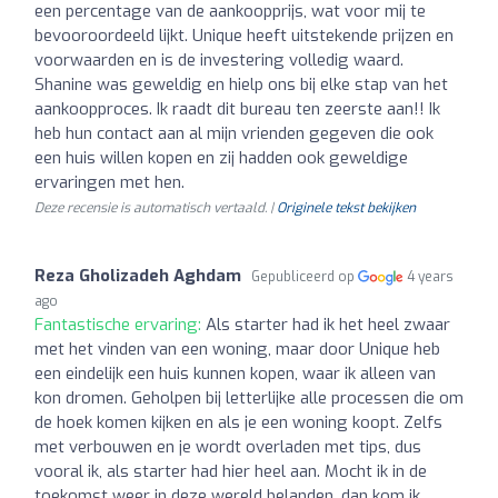
een percentage van de aankoopprijs, wat voor mij te
bevooroordeeld lijkt. Unique heeft uitstekende prijzen en
voorwaarden en is de investering volledig waard.
Shanine was geweldig en hielp ons bij elke stap van het
aankoopproces. Ik raadt dit bureau ten zeerste aan!! Ik
heb hun contact aan al mijn vrienden gegeven die ook
een huis willen kopen en zij hadden ook geweldige
ervaringen met hen.
Deze recensie is automatisch vertaald. |
Originele tekst bekijken
Reza Gholizadeh Aghdam
Gepubliceerd op
4 years
ago
Fantastische ervaring:
Als starter had ik het heel zwaar
met het vinden van een woning, maar door Unique heb
een eindelijk een huis kunnen kopen, waar ik alleen van
kon dromen. Geholpen bij letterlijke alle processen die om
de hoek komen kijken en als je een woning koopt. Zelfs
met verbouwen en je wordt overladen met tips, dus
vooral ik, als starter had hier heel aan. Mocht ik in de
toekomst weer in deze wereld belanden, dan kom ik