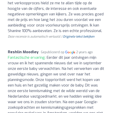
het verkoopproces hield ze me te allen tijde op de
hoogte van de cijfers, de interesse en ook eventuele
negatieve opmerkingen van kijkers. Ze was precies goed
met de prijs en hoe lang het zou duren voordat we een
aanbieding voor onze voorkeursprijs ontvingen. Ik kan
Shanine 100% aanbevelen. Ze is een echte professional.
Deze recensie is automatisch vertaald. |
Originele tekst bekijken
Reshlin Moodley
Gepubliceerd op
2 years ago
Fantastische ervaring:
Eerder dit jaar ontvingen mijn
vrouw en ik het spannende nieuws dat we in september
onze eerste baby verwachtten. Na het verwerken van dit
geweldige nieuws, gingen we snel over naar het
planningsmode. Onze topprioriteit werd het kopen van
een huis en het gezellig maken voor de baby. Dit was
onze eerste kennismaking met de wilde wereld van de
Nederlandse vastgoedmarkt, en we hadden weinig idee
waar we ons in zouden storten. Na een paar Google-
zoekopdrachten en kennismakingsgesprekken met
populaire makelaars in Amsterdam, voelden we ons niet