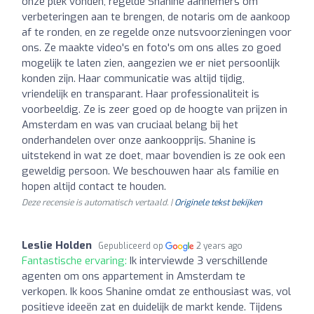
onze plek vonden, regelde Shanine aannemers om
verbeteringen aan te brengen, de notaris om de aankoop
af te ronden, en ze regelde onze nutsvoorzieningen voor
ons. Ze maakte video's en foto's om ons alles zo goed
mogelijk te laten zien, aangezien we er niet persoonlijk
konden zijn. Haar communicatie was altijd tijdig,
vriendelijk en transparant. Haar professionaliteit is
voorbeeldig. Ze is zeer goed op de hoogte van prijzen in
Amsterdam en was van cruciaal belang bij het
onderhandelen over onze aankoopprijs. Shanine is
uitstekend in wat ze doet, maar bovendien is ze ook een
geweldig persoon. We beschouwen haar als familie en
hopen altijd contact te houden.
Deze recensie is automatisch vertaald. |
Originele tekst bekijken
Leslie Holden
Gepubliceerd op
2 years ago
Fantastische ervaring:
Ik interviewde 3 verschillende
agenten om ons appartement in Amsterdam te
verkopen. Ik koos Shanine omdat ze enthousiast was, vol
positieve ideeën zat en duidelijk de markt kende. Tijdens