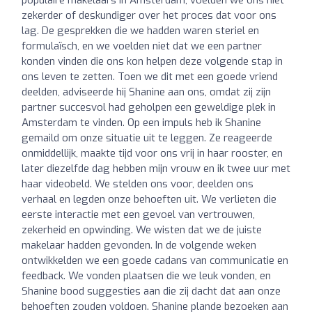
zekerder of deskundiger over het proces dat voor ons
lag. De gesprekken die we hadden waren steriel en
formulaïsch, en we voelden niet dat we een partner
konden vinden die ons kon helpen deze volgende stap in
ons leven te zetten. Toen we dit met een goede vriend
deelden, adviseerde hij Shanine aan ons, omdat zij zijn
partner succesvol had geholpen een geweldige plek in
Amsterdam te vinden. Op een impuls heb ik Shanine
gemaild om onze situatie uit te leggen. Ze reageerde
onmiddellijk, maakte tijd voor ons vrij in haar rooster, en
later diezelfde dag hebben mijn vrouw en ik twee uur met
haar videobeld. We stelden ons voor, deelden ons
verhaal en legden onze behoeften uit. We verlieten die
eerste interactie met een gevoel van vertrouwen,
zekerheid en opwinding. We wisten dat we de juiste
makelaar hadden gevonden. In de volgende weken
ontwikkelden we een goede cadans van communicatie en
feedback. We vonden plaatsen die we leuk vonden, en
Shanine bood suggesties aan die zij dacht dat aan onze
behoeften zouden voldoen. Shanine plande bezoeken aan