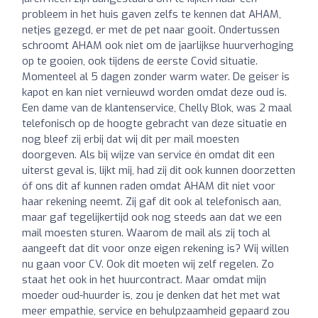
probleem in het huis gaven zelfs te kennen dat AHAM,
netjes gezegd, er met de pet naar gooit. Ondertussen
schroomt AHAM ook niet om de jaarlijkse huurverhoging
op te gooien, ook tijdens de eerste Covid situatie.
Momenteel al 5 dagen zonder warm water. De geiser is
kapot en kan niet vernieuwd worden omdat deze oud is.
Een dame van de klantenservice, Chelly Blok, was 2 maal
telefonisch op de hoogte gebracht van deze situatie en
nog bleef zij erbij dat wij dit per mail moesten
doorgeven. Als bij wijze van service én omdat dit een
uiterst geval is, lijkt mij, had zij dit ook kunnen doorzetten
óf ons dit af kunnen raden omdat AHAM dit niet voor
haar rekening neemt. Zij gaf dit ook al telefonisch aan,
maar gaf tegelijkertijd ook nog steeds aan dat we een
mail moesten sturen. Waarom de mail als zij toch al
aangeeft dat dit voor onze eigen rekening is? Wij willen
nu gaan voor CV. Ook dit moeten wij zelf regelen. Zo
staat het ook in het huurcontract. Maar omdat mijn
moeder oud-huurder is, zou je denken dat het met wat
meer empathie, service en behulpzaamheid gepaard zou