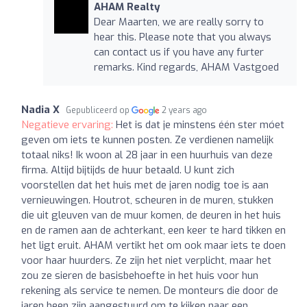
AHAM Realty
Dear Maarten, we are really sorry to
hear this. Please note that you always
can contact us if you have any furter
remarks. Kind regards, AHAM Vastgoed
Nadia X
Gepubliceerd op
2 years ago
Negatieve ervaring:
Het is dat je minstens één ster móet
geven om iets te kunnen posten. Ze verdienen namelijk
totaal niks! Ik woon al 28 jaar in een huurhuis van deze
firma. Altijd bijtijds de huur betaald. U kunt zich
voorstellen dat het huis met de jaren nodig toe is aan
vernieuwingen. Houtrot, scheuren in de muren, stukken
die uit gleuven van de muur komen, de deuren in het huis
en de ramen aan de achterkant, een keer te hard tikken en
het ligt eruit. AHAM vertikt het om ook maar iets te doen
voor haar huurders. Ze zijn het niet verplicht, maar het
zou ze sieren de basisbehoefte in het huis voor hun
rekening als service te nemen. De monteurs die door de
jaren heen zijn aangestuurd om te kijken naar een