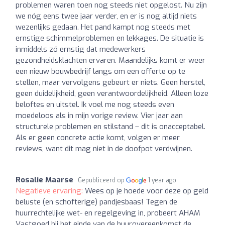
problemen waren toen nog steeds niet opgelost. Nu zijn
we nóg eens twee jaar verder, en er is nog altijd niets
wezenlijks gedaan. Het pand kampt nog steeds met
ernstige schimmelproblemen en lekkages. De situatie is
inmiddels zó ernstig dat medewerkers
gezondheidsklachten ervaren. Maandelijks komt er weer
een nieuw bouwbedrijf langs om een offerte op te
stellen, maar vervolgens gebeurt er niets. Geen herstel,
geen duidelijkheid, geen verantwoordelijkheid. Alleen loze
beloftes en uitstel. Ik voel me nog steeds even
moedeloos als in mijn vorige review. Vier jaar aan
structurele problemen en stilstand – dit is onacceptabel.
Als er geen concrete actie komt, volgen er meer
reviews, want dit mag niet in de doofpot verdwijnen.
Rosalie Maarse
Gepubliceerd op
1 year ago
Negatieve ervaring:
Wees op je hoede voor deze op geld
beluste (en schofterige) pandjesbaas! Tegen de
huurrechtelijke wet- en regelgeving in, probeert AHAM
Vastgoed bij het einde van de huurovereenkomst de