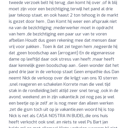
tweede verzoek belt hij terug ,dan komt hij over ,of ik blij
moet zijn voor een bezichtiging,terwijl het pand al drie
jaar tekoop staat, en ook haast 2 ton tehoog in de markt
is gezet door hem , Dan Komt hij weer een afspraak niet
na van de bezichtiging ,mederwerker moet in opdracht
van hem ,de bezichtiging een paar uur van te voren
afbellen Houdt dus geen rekening mee dat mensen daar
vrij voor pakken . Toen ik dat zei tegen hem ,negeerde hij
dat ,geen boodschap aan (arrogant) En de eigenaresse
dame op leeftijd daar ook stress van heeft ,maar heeft
daar kennelijk geen boodschap aan . Geen wonder dat het
pand drie jaar in de verkoop staat Geen empathie dus Dan
neemt Nick de verkoop over die krijgt van ons 10 sterren
,snel reageren en schakelen Korrete man die veel tijd
stak in de rondleiding,belt altijd zeer snel terug ,ook in de
avond, weekend ,en in zijn vakantie,ik zei nog pas je wel
een beetje op je zelf ,er is nog meer dan alleen werken
,zet die gsm toch uit op je vakantie,een woord hij is top
Nick is net als CASA NOSTRA IN BUDEL,die ons huis
heeft verkocht ook snel ,en niets te veel Ps Bart jan