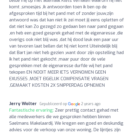
belde mij op met allemaal Klets verhalen waarom hij niet
komt ,smoesjes ,ik antwoorden toen ik ben op de
afgesproken tijd bij het pand met of zonder jouw,zijn
antwoord was dat kan niet ik zei moet jij eens opletten of
dat niet kan Zo gezegd zo gedaan ben naar pand gegaan
,en heb een goed gesprek gehad met de eigenaresse ,die
overigs ook niet blij was ,dat hij dood leuk een paar uur
van tevoren laat bellen dat hij niet komt Uiteindelijk blij
dat Bart jan niet heb gezien ,want door zijn opstelling had
ik het pand niet gekocht ,maar puur door de vele
gesprekken met de eigenaresse durfde wij het pand
tekopen EN NOOIT MEER IETS VERNOMEN GEEN
EXUSSES ,MOET EIGELIJK COMPENSATIE VRAGEN
,GEMAAKT KOSTEN 2X SNIPPERDAG OPNEMEN
Jerry Wolter
Gepubliceerd op
2 years ago
Fantastische ervaring:
Zeer prettig contact gehad met
alle medewerkers die we gesproken hebben binnen
Saelmans Makelaardij. We kregen een goed en deskundig
advies voor de verkoop van onze woning. De lijntjes zijn