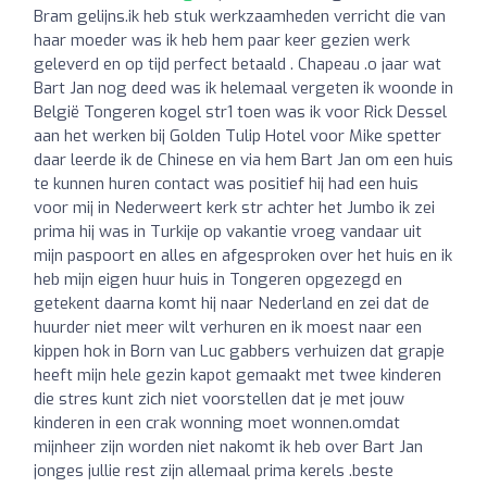
Bram gelijns.ik heb stuk werkzaamheden verricht die van
haar moeder was ik heb hem paar keer gezien werk
geleverd en op tijd perfect betaald . Chapeau .o jaar wat
Bart Jan nog deed was ik helemaal vergeten ik woonde in
België Tongeren kogel str1 toen was ik voor Rick Dessel
aan het werken bij Golden Tulip Hotel voor Mike spetter
daar leerde ik de Chinese en via hem Bart Jan om een huis
te kunnen huren contact was positief hij had een huis
voor mij in Nederweert kerk str achter het Jumbo ik zei
prima hij was in Turkije op vakantie vroeg vandaar uit
mijn paspoort en alles en afgesproken over het huis en ik
heb mijn eigen huur huis in Tongeren opgezegd en
getekent daarna komt hij naar Nederland en zei dat de
huurder niet meer wilt verhuren en ik moest naar een
kippen hok in Born van Luc gabbers verhuizen dat grapje
heeft mijn hele gezin kapot gemaakt met twee kinderen
die stres kunt zich niet voorstellen dat je met jouw
kinderen in een crak wonning moet wonnen.omdat
mijnheer zijn worden niet nakomt ik heb over Bart Jan
jonges jullie rest zijn allemaal prima kerels .beste