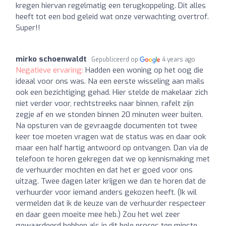
kregen hiervan regelmatig een terugkoppeling. Dit alles
heeft tot een bod geleid wat onze verwachting overtrof.
Super!!
mirko schoenwaldt
Gepubliceerd op
4 years ago
Negatieve ervaring:
Hadden een woning op het oog die
ideaal voor ons was. Na een eerste wisseling aan mails
ook een bezichtiging gehad. Hier stelde de makelaar zich
niet verder voor, rechtstreeks naar binnen, rafelt zijn
zegje af en we stonden binnen 20 minuten weer buiten.
Na opsturen van de gevraagde documenten tot twee
keer toe moeten vragen wat de status was en daar ook
maar een half hartig antwoord op ontvangen. Dan via de
telefoon te horen gekregen dat we op kennismaking met
de verhuurder mochten en dat het er goed voor ons
uitzag. Twee dagen later krijgen we dan te horen dat de
verhuurder voor iemand anders gekozen heeft. (Ik wil
vermelden dat ik de keuze van de verhuurder respecteer
en daar geen moeite mee heb.) Zou het wel zeer
gewaardeerd hebben als in dit hele proces ten minste