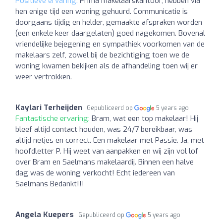
Positieve ervaring:
Prima makelaarskantoor, hebben via
hen enige tijd een woning gehuurd. Communicatie is
doorgaans tijdig en helder, gemaakte afspraken worden
(een enkele keer daargelaten) goed nagekomen. Bovenal
vriendelijke bejegening en sympathiek voorkomen van de
makelaars zelf, zowel bij de bezichtiging toen we de
woning kwamen bekijken als de afhandeling toen wij er
weer vertrokken.
Kaylari Terheijden
Gepubliceerd op
5 years ago
Fantastische ervaring:
Bram, wat een top makelaar! Hij
bleef altijd contact houden, was 24/7 bereikbaar, was
altijd netjes en correct. Een makelaar met Passie. Ja, met
hoofdletter P. Hij weet van aanpakken en wij zijn vol lof
over Bram en Saelmans makelaardij. Binnen een halve
dag was de woning verkocht! Echt iedereen van
Saelmans Bedankt!!!
Angela Kuepers
Gepubliceerd op
5 years ago