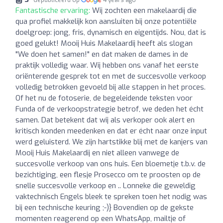
Fantastische ervaring:
Wij zochten een makelaardij die
qua profiel makkelijk kon aansluiten bij onze potentiële
doelgroep: jong, fris, dynamisch en eigentijds. Nou, dat is
goed gelukt! Mooij Huis Makelaardij heeft als slogan
"We doen het samen!" en dat maken de dames in de
praktijk volledig waar. Wij hebben ons vanaf het eerste
oriënterende gesprek tot en met de succesvolle verkoop
volledig betrokken gevoeld bij alle stappen in het proces.
Of het nu de fotoserie, de begeleidende teksten voor
Funda of de verkoopstrategie betrof, we deden het écht
samen. Dat betekent dat wij als verkoper ook alert en
kritisch konden meedenken en dat er écht naar onze input
werd geluisterd. We zijn hartstikke blij met de kanjers van
Mooij Huis Makelaardij en niet alleen vanwege de
succesvolle verkoop van ons huis. Een bloemetje t.b.v. de
bezichtiging, een flesje Prosecco om te proosten op de
snelle succesvolle verkoop en .. Lonneke die geweldig
vaktechnisch Engels bleek te spreken toen het nodig was
bij een technische keuring ;-)} Bovendien op de gekste
momenten reagerend op een WhatsApp, mailtje of