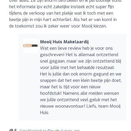
over alles. Ze zijn enorm betrokken en ik persoonlijk vond
het informele ipv echt zakelijke insteek echt super fijn
tijdens de verkoop van het plekje wat ik toch met een
beetje pijn in mijn hart achterliet. Als het er van komt in
de toekomst zou ik zeker weer voor Mooij kiezen.
Mooij Huis Makelaardij
Wat een lieve review heb je voor ons
geschreven! Het is allemaal ontzettend
snel gegaan, maar we zijn ontzettend blij
voor jullie met het behaalde resultaat.
Het is jullie dan ook enorm gegund en we
snappen dat het een klein beetje pijn doet,
maar het is tijd voor een nieuw
hoofdstuk! Namens alle meiden wensen
we jullie ontzettend veel geluk met het
nieuwe woonavontuur! Liefs, team Mooij
Huis
@ S
Gepubliceerd op
4 years ago