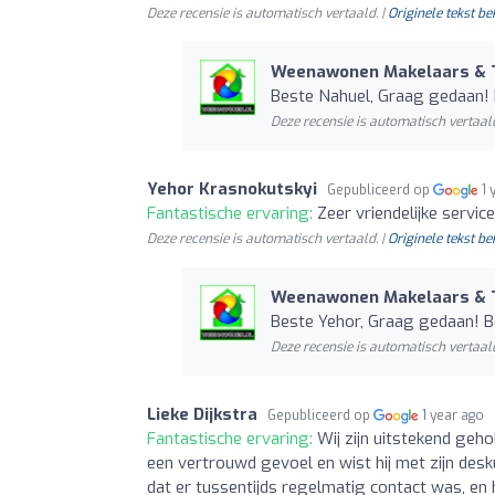
Deze recensie is automatisch vertaald. |
Originele tekst be
Weenawonen Makelaars & 
Beste Nahuel, Graag gedaan! B
Deze recensie is automatisch vertaald
Yehor Krasnokutskyi
Gepubliceerd op
1 
Fantastische ervaring:
Zeer vriendelijke servic
Deze recensie is automatisch vertaald. |
Originele tekst be
Weenawonen Makelaars & 
Beste Yehor, Graag gedaan! Be
Deze recensie is automatisch vertaald
Lieke Dijkstra
Gepubliceerd op
1 year ago
Fantastische ervaring:
Wij zijn uitstekend geh
een vertrouwd gevoel en wist hij met zijn des
dat er tussentijds regelmatig contact was, en 