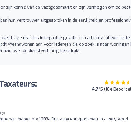
voor zijn kennis van de vastgoedmarkt en zijn vermogen om de best
bben hun vertrouwen uitgesproken in de eerlijkheid en professionali
over trage reacties in bepaalde gevallen en administratieve koste
raadt Weenawonen aan voor iedereen die op zoek is naar woningen 
nheid over de dienstverlening benadrukt.
Taxateurs:
4.7
/5 (104 Beoorde
 ago
entleman, helped me 100% find a decent apartment in a very good