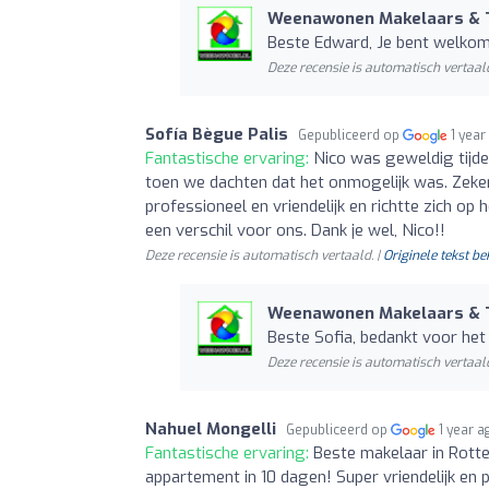
Weenawonen Makelaars & 
Beste Edward, Je bent welkom!
Deze recensie is automatisch vertaald
Sofía Bègue Palis
Gepubliceerd op
1 year
Fantastische ervaring:
Nico was geweldig tijde
toen we dachten dat het onmogelijk was. Zeke
professioneel en vriendelijk en richtte zich o
een verschil voor ons. Dank je wel, Nico!!
Deze recensie is automatisch vertaald. |
Originele tekst be
Weenawonen Makelaars & 
Beste Sofia, bedankt voor het 
Deze recensie is automatisch vertaald
Nahuel Mongelli
Gepubliceerd op
1 year a
Fantastische ervaring:
Beste makelaar in Rotte
appartement in 10 dagen! Super vriendelijk en p