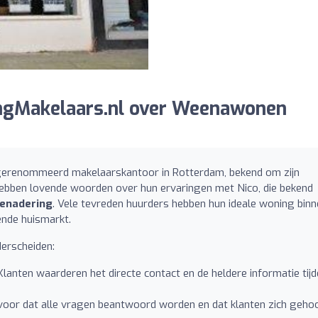
ngMakelaars.nl over Weenawonen
erenommeerd makelaarskantoor in Rotterdam, bekend om zijn
hebben lovende woorden over hun ervaringen met Nico, die bekend
benadering
. Vele tevreden huurders hebben hun ideale woning bin
ende huismarkt.
derscheiden:
 Klanten waarderen het directe contact en de heldere informatie tij
rvoor dat alle vragen beantwoord worden en dat klanten zich geho