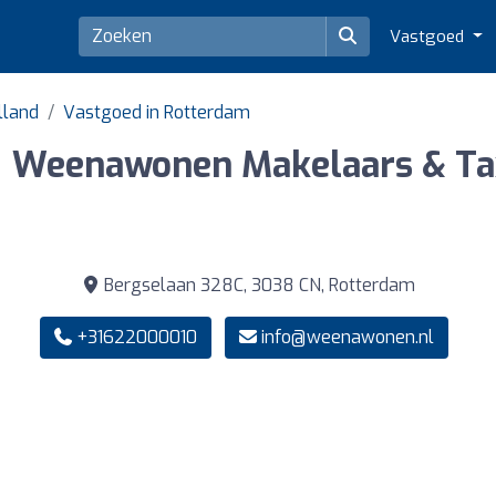
Vastgoed
lland
Vastgoed in Rotterdam
Weenawonen Makelaars & Ta
Bergselaan 328C, 3038 CN, Rotterdam
+31622000010
info@weenawonen.nl